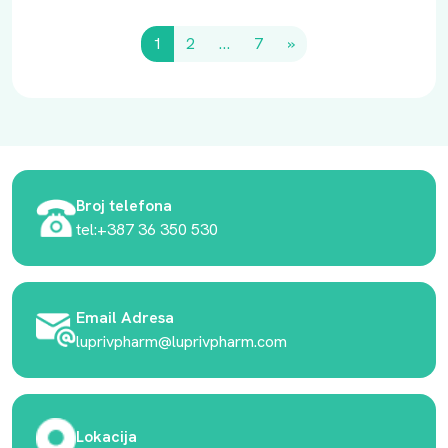
1
2
…
7
»
Broj telefona
tel:+387 36 350 530
Email Adresa
luprivpharm@luprivpharm.com
Lokacija