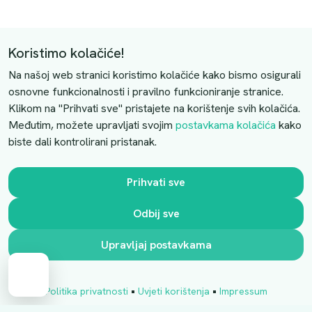
Pomoć
Koristimo kolačiće!
Način plaćanja
Na našoj web stranici koristimo kolačiće kako bismo osigurali
Dostava
osnovne funkcionalnosti i pravilno funkcioniranje stranice.
Povrati i otkazivanje
Klikom na "Prihvati sve" pristajete na korištenje svih kolačića.
Uslovi kupovine
Međutim, možete upravljati svojim
postavkama kolačića
kako
biste dali kontrolirani pristanak.
Kontaktirajte nas
Prihvati sve
Slobodno nas kontaktirajte putem e-maila:
Odbij sve
luprivpharm@luprivpharm.com
Ova stranica je zaštićena reCAPTCHA sustavom
Upravljaj postavkama
Cart
•
•
Politika privatnosti
Uvjeti korištenja
Impressum