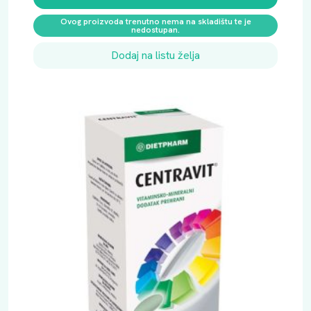
č
Ovog proizvoda trenutno nema na skladištu te je
i
nedostupan.
n
Dodaj na listu želja
a