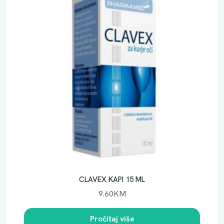
S
H
A
I
R
F
O
R
M
U
L
A
A
6
0
CLAVEX KAPI 15 ML
k
9.60
KM
o
l
Pročitaj više
i