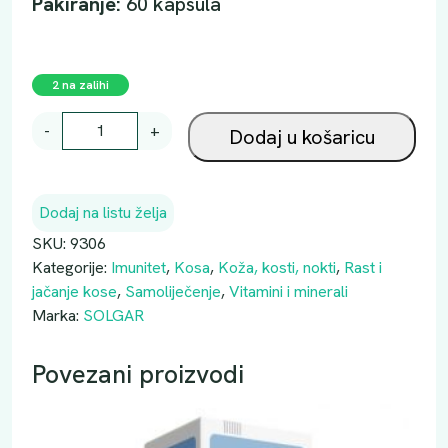
Pakiranje:
60 kapsula
2 na zalihi
S
-
+
Dodaj u košaricu
O
L
G
Dodaj na listu želja
A
R
SKU:
9306
S
Kategorije:
Imunitet
,
Kosa
,
Koža, kosti, nokti
,
Rast i
K
jačanje kose
,
Samoliječenje
,
Vitamini i minerali
I
Marka:
SOLGAR
N
N
Povezani proizvodi
A
I
L