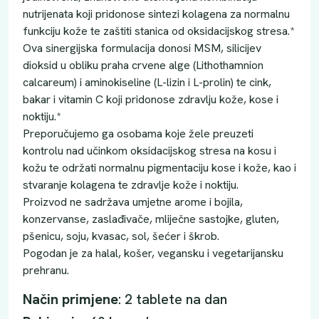
nutrijenata koji pridonose sintezi kolagena za normalnu
funkciju kože te zaštiti stanica od oksidacijskog stresa.*
Ova sinergijska formulacija donosi MSM, silicijev
dioksid u obliku praha crvene alge (Lithothamnion
calcareum) i aminokiseline (L-lizin i L-prolin) te cink,
bakar i vitamin C koji pridonose zdravlju kože, kose i
noktiju.*
Preporučujemo ga osobama koje žele preuzeti
kontrolu nad učinkom oksidacijskog stresa na kosu i
kožu te održati normalnu pigmentaciju kose i kože, kao i
stvaranje kolagena te zdravlje kože i noktiju.
Proizvod ne sadržava umjetne arome i bojila,
konzervanse, zaslađivače, mliječne sastojke, gluten,
pšenicu, soju, kvasac, sol, šećer i škrob.
Pogodan je za halal, košer, vegansku i vegetarijansku
prehranu.
Način primjene
: 2 tablete na dan