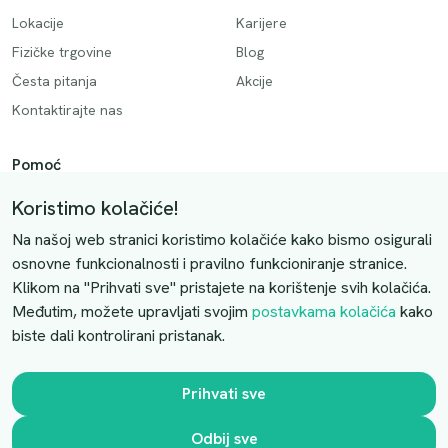
Lokacije
Karijere
Fizičke trgovine
Blog
Česta pitanja
Akcije
Kontaktirajte nas
Pomoć
Način plaćanja
Koristimo kolačiće!
Dostava
Na našoj web stranici koristimo kolačiće kako bismo osigurali
Povrati i otkazivanje
osnovne funkcionalnosti i pravilno funkcioniranje stranice.
Klikom na "Prihvati sve" pristajete na korištenje svih kolačića.
Uslovi kupovine
Međutim, možete upravljati svojim
postavkama kolačića
kako
biste dali kontrolirani pristanak.
Kontaktirajte nas
Slobodno nas kontaktirajte putem e-maila:
Prihvati sve
luprivpharm@luprivpharm.com
Odbij sve