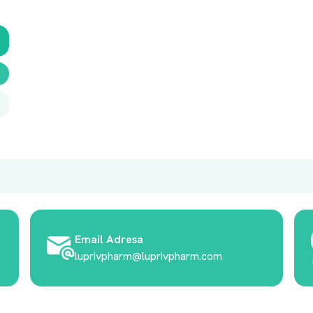
Email Adresa
luprivpharm@luprivpharm.com