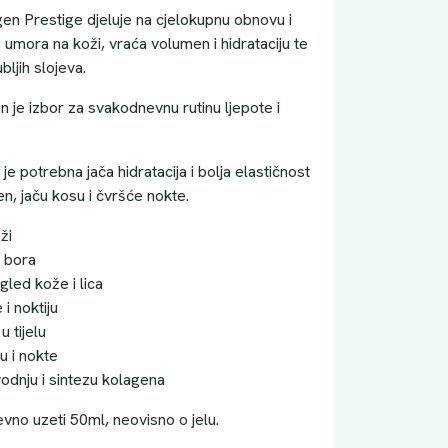
n Prestige djeluje na cjelokupnu obnovu i
 umora na koži, vraća volumen i hidrataciju te
ljih slojeva.
je izbor za svakodnevnu rutinu ljepote i
je potrebna jača hidratacija i bolja elastičnost
en, jaču kosu i čvršće nokte.
ži
 bora
gled kože i lica
 i noktiju
u tijelu
u i nokte
odnju i sintezu kolagena
no uzeti 50ml, neovisno o jelu.