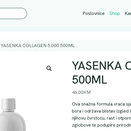
Poslovnice
Shop
Kar
YASENKA COLLAGEN 5.000 500ML
YASENKA C
500ML
46.00
KM
Ova snažna formula vraća sjaj
bora i održava blistav izgled l
njihovu čvrstoću, rast i otpor
zglobove te podupire prirodnu