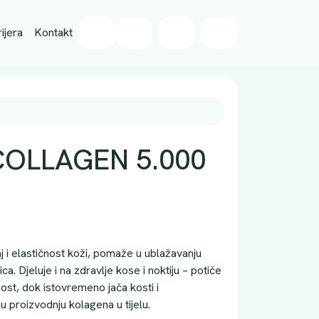
Wishlist
ijera
Kontakt
Cart
Account
OLLAGEN 5.000
 i elastičnost koži, pomaže u ublažavanju
ica. Djeluje i na zdravlje kose i noktiju – potiče
nost, dok istovremeno jača kosti i
 proizvodnju kolagena u tijelu.