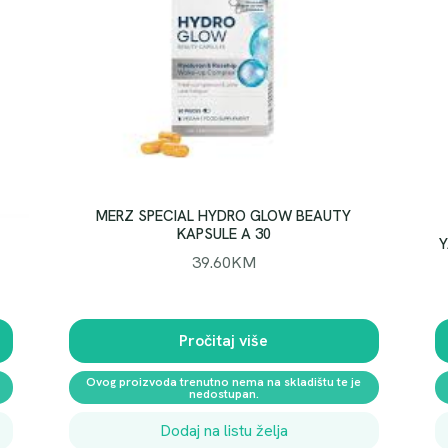
MERZ SPECIAL HYDRO GLOW BEAUTY
KAPSULE A 30
Y
39.60
KM
Pročitaj više
Ovog proizvoda trenutno nema na skladištu te je
nedostupan.
Dodaj na listu želja