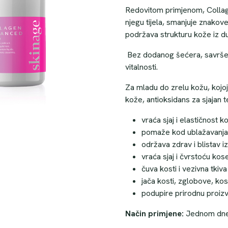
Redovitom primjenom, Collage
njegu tijela, smanjuje znakove
podržava strukturu kože iz dub
Bez dodanog šećera, savršen 
vitalnosti.
Za mladu do zrelu kožu, kojoj 
kože, antioksidans za sjajan t
vraća sjaj i elastičnost ko
pomaže kod ublažavanja
održava zdrav i blistav iz
vraća sjaj i čvrstoću kose
čuva kosti i vezivna tkiva 
jača kosti, zglobove, kos
podupire prirodnu proizv
Način primjene:
Jednom dnev