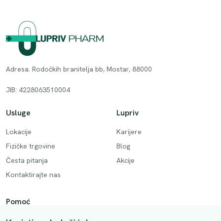
Adresa. Rodočkih branitelja bb, Mostar, 88000
JIB: 4228063510004
Usluge
Lupriv
Lokacije
Karijere
Fizičke trgovine
Blog
Česta pitanja
Akcije
Kontaktirajte nas
Pomoć
Način plaćanja