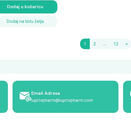
Dodaj u košaricu
Dodaj na listu želja
1
2
…
12
»
Email Adresa
luprivpharm@luprivpharm.com