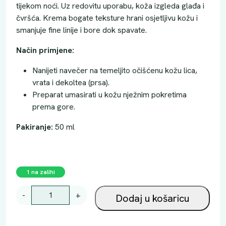
tijekom noći. Uz redovitu uporabu, koža izgleda glađa i
čvršća. Krema bogate teksture hrani osjetljivu kožu i
smanjuje fine linije i bore dok spavate.
Način primjene:
Nanijeti navečer na temeljito očišćenu kožu lica,
vrata i dekoltea (prsa).
Preparat umasirati u kožu nježnim pokretima
prema gore.
Pakiranje:
50 ml
1 na zalihi
E
-
+
Dodaj u košaricu
U
C