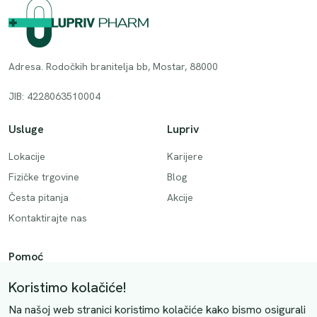
Adresa. Rodočkih branitelja bb, Mostar, 88000
JIB: 4228063510004
Usluge
Lupriv
Lokacije
Karijere
Fizičke trgovine
Blog
Česta pitanja
Akcije
Kontaktirajte nas
Pomoć
Način plaćanja
Koristimo kolačiće!
Dostava
Na našoj web stranici koristimo kolačiće kako bismo osigurali