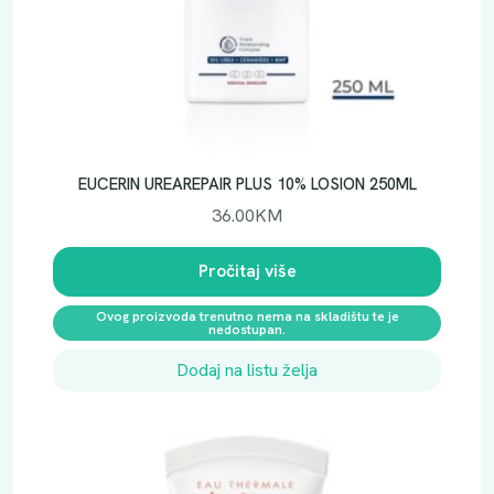
R
E
M
A
5
0
M
EUCERIN UREAREPAIR PLUS 10% LOSION 250ML
L
36.00
KM
k
o
Pročitaj više
l
i
Ovog proizvoda trenutno nema na skladištu te je
č
nedostupan.
i
Dodaj na listu želja
n
a