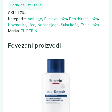
E
Dodaj na listu želja
R
I
SKU:
1704
N
Kategorije:
Anti-age
,
Blistava koža
,
Dehidrirana koža
,
Q
Kozmetika
,
Lice
,
Noćna njega
,
Suha koža
,
Zrela koža
1
Marka:
EUCERIN
0
A
Povezani proizvodi
C
T
I
V
E
N
O
Ć
N
A
K