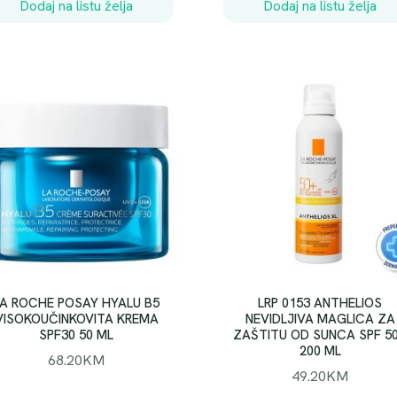
K
Dodaj na listu želja
Dodaj na listu želja
M
.
LA ROCHE POSAY HYALU B5
LRP 0153 ANTHELIOS
VISOKOUČINKOVITA KREMA
NEVIDLJIVA MAGLICA ZA
SPF30 50 ML
ZAŠTITU OD SUNCA SPF 5
200 ML
68.20
KM
49.20
KM