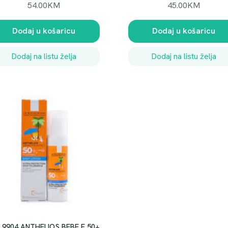
54.00
KM
45.00
KM
Dodaj u košaricu
Dodaj u košaricu
Dodaj na listu želja
Dodaj na listu želja
 9904 ANTHELIOS BEBE F 50+