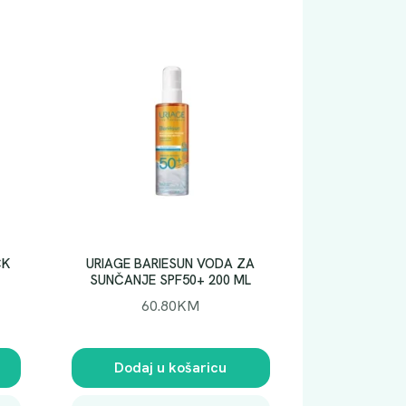
.
CK
URIAGE BARIESUN VODA ZA
SUNČANJE SPF50+ 200 ML
60.80
KM
Dodaj u košaricu