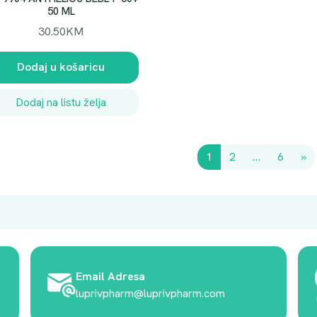
50 ML
30.50
KM
Dodaj u košaricu
Dodaj na listu želja
1
2
…
6
»
Email Adresa
luprivpharm@luprivpharm.com