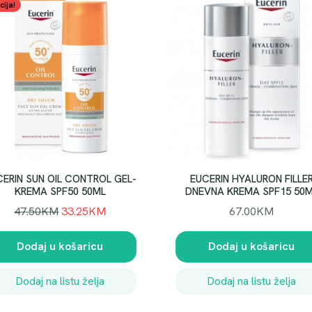
cija!
CERIN SUN OIL CONTROL GEL-
EUCERIN HYALURON FILLE
KREMA SPF50 50ML
DNEVNA KREMA SPF15 50
I
T
47.50
KM
33.25
KM
67.00
KM
z
r
v
e
Dodaj u košaricu
Dodaj u košaricu
o
n
r
u
Dodaj na listu želja
Dodaj na listu želja
n
t
a
n