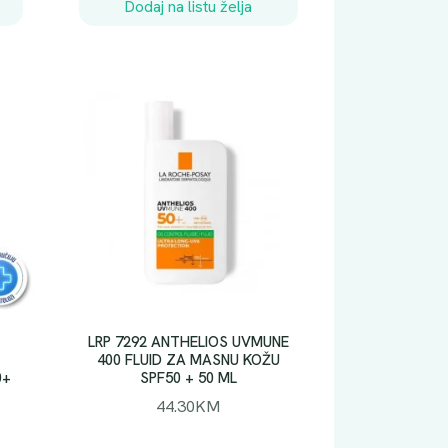
Dodaj na listu želja
LRP 7292 ANTHELIOS UVMUNE
400 FLUID ZA MASNU KOŽU
0+
SPF50 + 50 ML
44.30
KM