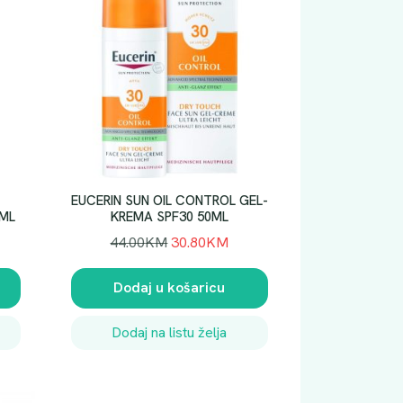
EUCERIN SUN OIL CONTROL GEL-
0ML
KREMA SPF30 50ML
I
T
44.00
KM
30.80
KM
z
r
v
e
Dodaj u košaricu
o
n
r
u
Dodaj na listu želja
n
t
a
n
c
a