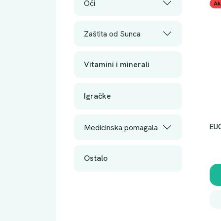
Oči
Ak
Zaštita od Sunca
Vitamini i minerali
Igračke
EU
Medicinska pomagala
Ostalo