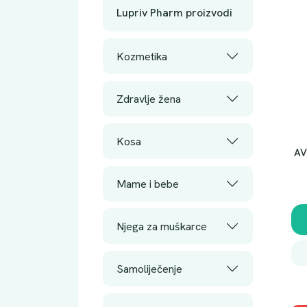
Lupriv Pharm proizvodi
Kozmetika
Zdravlje žena
Kosa
AV
Mame i bebe
Njega za muškarce
Samoliječenje