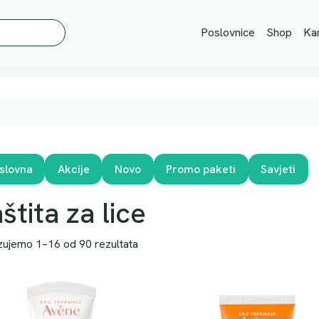
Poslovnice
Shop
Kar
slovna
Akcije
Novo
Promo paketi
Savjeti
štita za lice
zujemo 1–16 od 90 rezultata