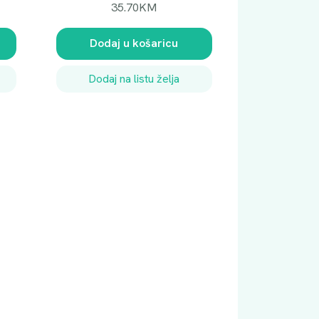
35.70
KM
Dodaj u košaricu
Dodaj na listu želja