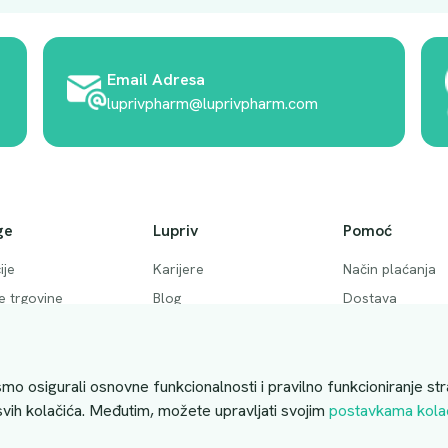
Email Adresa
luprivpharm@luprivpharm.com
ge
Lupriv
Pomoć
ije
Karijere
Način plaćanja
ke trgovine
Blog
Dostava
 pitanja
Akcije
Povrati i otkaziv
ktirajte nas
Uslovi kupovine
mo osigurali osnovne funkcionalnosti i pravilno funkcioniranje str
 svih kolačića. Međutim, možete upravljati svojim
postavkama kola