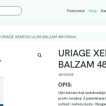
Poslovnice
Shop
Kar
URIAGE XEMOSE ULJNI BALZAM 48H 500ml
URIAGE XE
BALZAM 48
48.90
KM
OPIS:
Uljni balzam koji nadoknađuje
protiv recidiva. 3 patentira
svrbež i suhoću kože. Oboga