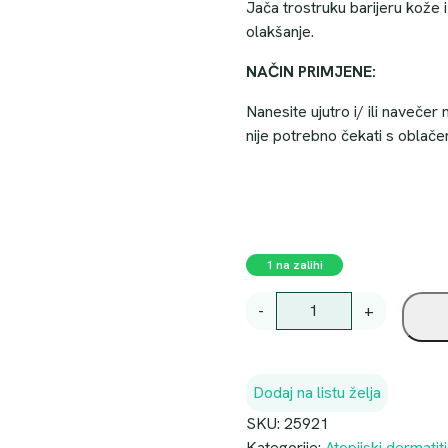
Jača trostruku barijeru kože
olakšanje.
NAČIN PRIMJENE:
Nanesite ujutro i/ ili navečer
nije potrebno čekati s oblače
1 na zalihi
U
-
+
R
I
A
Dodaj na listu želja
G
E
SKU:
25921
X
Kategorije:
Atopijski dermatit