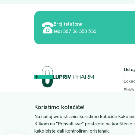
Broj telefona
tel:+387 36 350 530
Uslu
Lokac
Fizič
Adresa. Rodočkih branitelja bb, Mostar,
Česta
88000
Koristimo kolačiće!
Konta
JIB: 4228063510004
Na našoj web stranici koristimo kolačiće kako bis
Klikom na "Prihvati sve" pristajete na korištenje
kako biste dali kontrolirani pristanak.