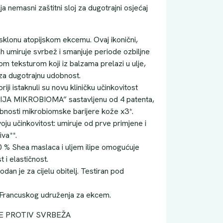
 nemasni zaštitni sloj za dugotrajni osjećaj
sklonu atopijskom ekcemu. Ovaj ikonični,
ah umiruje svrbež i smanjuje periode ozbiljne
om teksturom koji iz balzama prelazi u ulje,
 za dugotrajnu udobnost.
ji istaknuli su novu kliničku učinkovitost
 MIKROBIOMA” sastavljenu od 4 patenta,
nosti mikrobiomske barijere kože x3*.
ju učinkovitost: umiruje od prve primjene i
va**.
0 % Shea maslaca i uljem ilipe omogućuje
 i elastičnost.
dan je za cijelu obitelj. Testiran pod
 Francuskog udruženja za ekcem.
 PROTIV SVRBEŽA