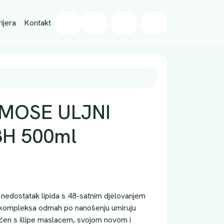
Wishlist
ijera
Kontakt
Cart
Account
MOSE ULJNI
H 500ml
 nedostatak lipida s 48-satnim djelovanjem
na kompleksa odmah po nanošenju umiruju
ćen s illipe maslacem, svojom novom i