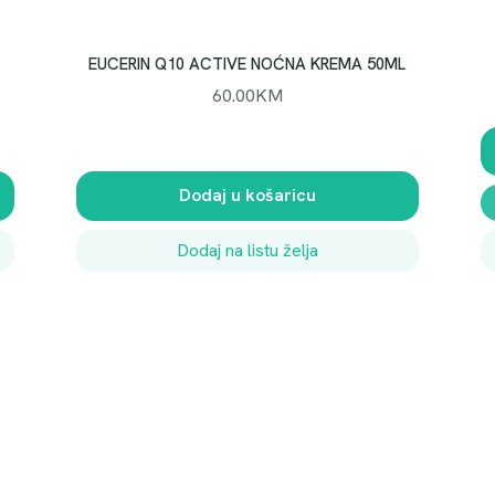
H
5
0
EUCERIN Q10 ACTIVE NOĆNA KREMA 50ML
0
60.00
KM
m
l
k
o
Dodaj u košaricu
l
i
Dodaj na listu želja
č
i
n
a