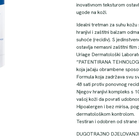
inovativnom teksturom ostavlja
ugode na koži.
Idealni tretman za suhu kožu 
hranjivi i zaštitni balzam odm
suhoće (recidiv). S jedinstven
ostavlja nemasni zaštitni film
Uriage Dermatološki Laboratori
“PATENTIRANA TEHNOLOGIJA
koja jačaju obrambene sposob
Formula koja zadržava svu svo
48 sati protiv ponovnog recidi
Njegov hranjivi kompleks s 1
vašoj koži da povrati udobnost
Hipoalergen i bez mirisa, pogo
dermatološkom kontrolom.
Testiran i odobren od strane
DUGOTRAJNO DJELOVANJE