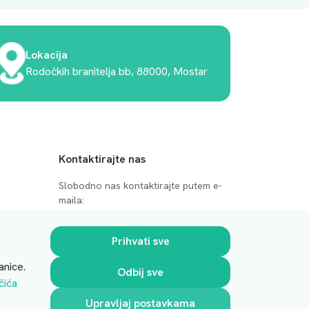
Lokacija
Rodočkih branitelja bb, 88000, Mostar
Kontaktirajte nas
Slobodno nas kontaktirajte putem e-
maila:
anje
luprivpharm@luprivpharm.com
Prihvati sve
Ova stranica je zaštićena reCAPTCHA
anice.
Odbij sve
sustavom
čića
Upravljaj postavkama