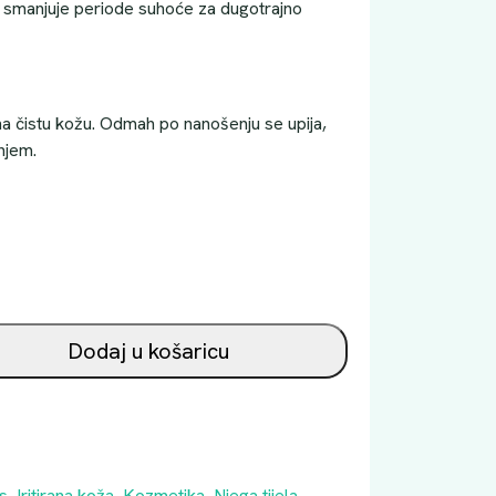
 i smanjuje periode suhoće za dugotrajno
 na čistu kožu. Odmah po nanošenju se upija,
njem.
Dodaj u košaricu
is
,
Iritirana koža
,
Kozmetika
,
Njega tijela
,