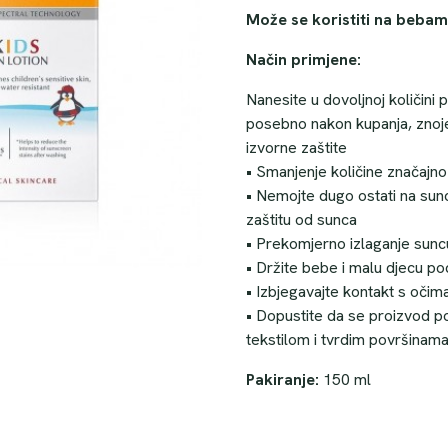
r
u
Može se koristiti na bebama
n
t
a
n
Način primjene:
c
a
Nanesite u dovoljnoj količini 
i
c
posebno nakon kupanja, znojen
j
i
izvorne zaštite
e
j
• Smanjenje količine značajno
n
e
• Nemojte dugo ostati na sunc
a
n
zaštitu od sunca
b
a
• Prekomjerno izlaganje suncu
i
j
• Držite bebe i malu djecu po
l
e
• Izbjegavajte kontakt s očim
a
:
• Dopustite da se proizvod pot
j
2
tekstilom i tvrdim površinama
e
1
:
.
Pakiranje:
150 ml
3
0
0
0
.
K