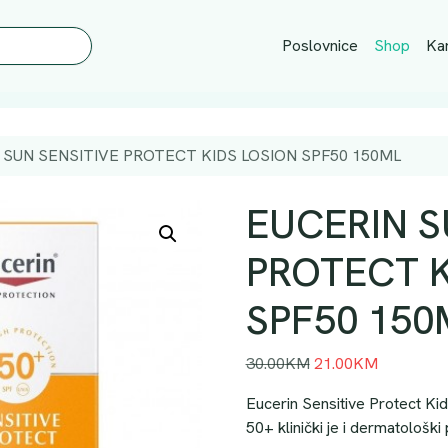
Poslovnice
Shop
Kar
 SUN SENSITIVE PROTECT KIDS LOSION SPF50 150ML
EUCERIN S
PROTECT K
SPF50 150
I
T
30.00
KM
21.00
KM
z
r
Eucerin Sensitive Protect Kid
v
e
50+ klinički je i dermatološki 
o
n