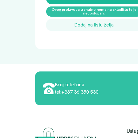
Ovog proizvoda trenutno nema na skladištu te je
nedostupan.
Dodaj na listu želja
Broj telefona
tel:+387 36 350 530
Uslu