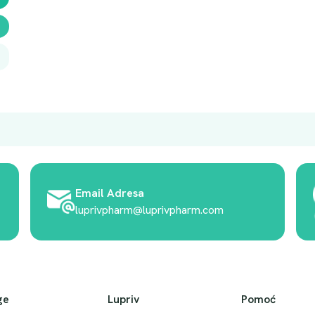
Email Adresa
luprivpharm@luprivpharm.com
ge
Lupriv
Pomoć