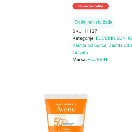
0
M
Nema na zalihi
0
.
K
Dodaj na listu želja
M
SKU:
11127
.
Kategorije:
EUCERIN SUN
,
K
Zaštita od Sunca
,
Zaštita od 
za tijelo
Marka:
EUCERIN