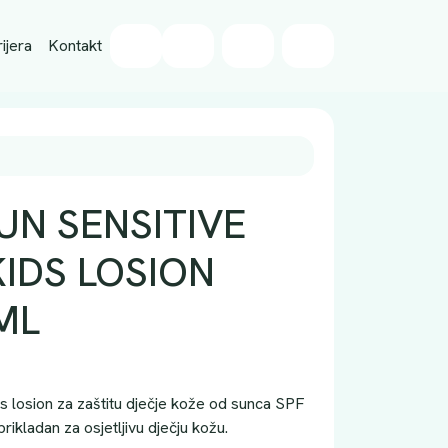
Wishlist
ijera
Kontakt
Cart
Account
UN SENSITIVE
IDS LOSION
ML
s losion za zaštitu dječje kože od sunca SPF
prikladan za osjetljivu dječju kožu.