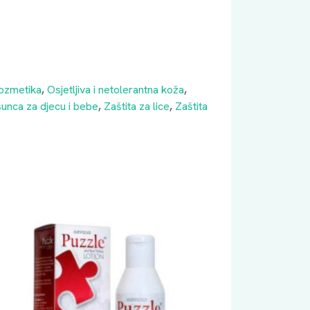
ozmetika
,
Osjetljiva i netolerantna koža
,
sunca za djecu i bebe
,
Zaštita za lice
,
Zaštita