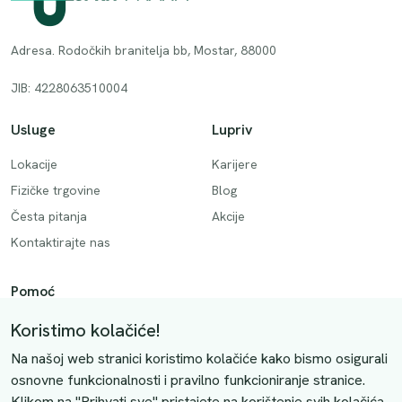
Adresa. Rodočkih branitelja bb, Mostar, 88000
JIB: 4228063510004
Usluge
Lupriv
Lokacije
Karijere
Fizičke trgovine
Blog
Česta pitanja
Akcije
Kontaktirajte nas
Pomoć
Način plaćanja
Koristimo kolačiće!
Dostava
Na našoj web stranici koristimo kolačiće kako bismo osigurali
Povrati i otkazivanje
osnovne funkcionalnosti i pravilno funkcioniranje stranice.
Klikom na "Prihvati sve" pristajete na korištenje svih kolačića.