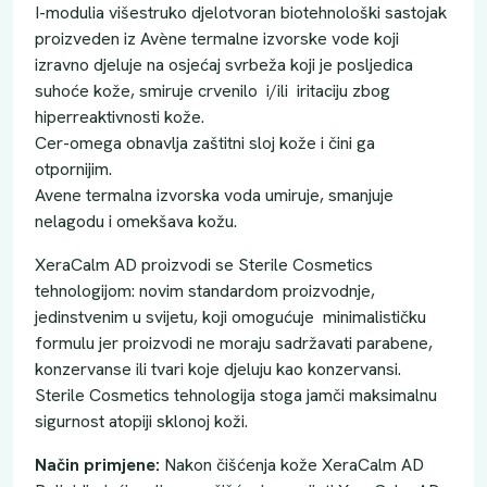
I-modulia višestruko djelotvoran biotehnološki sastojak
proizveden iz Avène termalne izvorske vode koji
izravno djeluje na osjećaj svrbeža koji je posljedica
suhoće kože, smiruje crvenilo i/ili iritaciju zbog
hiperreaktivnosti kože.
Cer-omega obnavlja zaštitni sloj kože i čini ga
otpornijim.
Avene termalna izvorska voda umiruje, smanjuje
nelagodu i omekšava kožu.
XeraCalm AD proizvodi se Sterile Cosmetics
tehnologijom: novim standardom proizvodnje,
jedinstvenim u svijetu, koji omogućuje minimalističku
formulu jer proizvodi ne moraju sadržavati parabene,
konzervanse ili tvari koje djeluju kao konzervansi.
Sterile Cosmetics tehnologija stoga jamči maksimalnu
sigurnost atopiji sklonoj koži.
Način primjene:
Nakon čišćenja kože XeraCalm AD