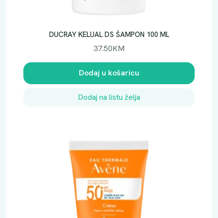
l
i
č
DUCRAY KELUAL DS ŠAMPON 100 ML
i
37.50
KM
n
a
Dodaj u košaricu
Dodaj na listu želja