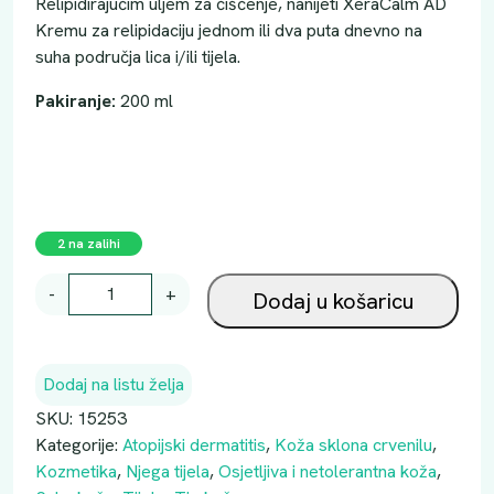
Relipidirajućim uljem za čišćenje, nanijeti XeraCalm AD
Kremu za relipidaciju jednom ili dva puta dnevno na
suha područja lica i/ili tijela.
Pakiranje:
200 ml
2 na zalihi
A
-
+
Dodaj u košaricu
V
E
N
Dodaj na listu želja
E
X
SKU:
15253
E
Kategorije:
Atopijski dermatitis
,
Koža sklona crvenilu
,
R
Kozmetika
,
Njega tijela
,
Osjetljiva i netolerantna koža
,