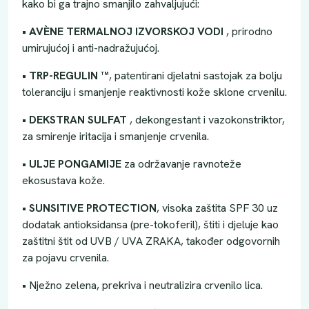
kako bi ga trajno smanjilo zahvaljujući:
•
AVÈNE TERMALNOJ IZVORSKOJ VODI
, prirodno
umirujućoj i anti-nadražujućoj.
•
TRP-REGULIN ™
, patentirani djelatni sastojak za bolju
toleranciju i smanjenje reaktivnosti kože sklone crvenilu.
•
DEKSTRAN SULFAT
, dekongestant i vazokonstriktor,
za smirenje iritacija i smanjenje crvenila.
•
ULJE PONGAMIJE
za održavanje ravnoteže
ekosustava kože.
•
SUNSITIVE PROTECTION
, visoka zaštita SPF 30 uz
dodatak antioksidansa (pre-tokoferil), štiti i djeluje kao
zaštitni štit od UVB / UVA ZRAKA, također odgovornih
za pojavu crvenila.
• Nježno zelena, prekriva i neutralizira crvenilo lica.