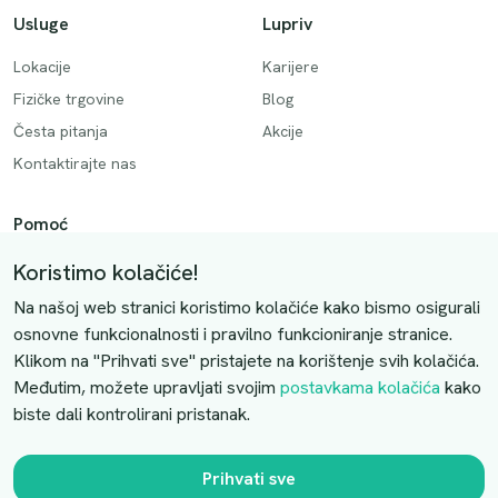
Usluge
Lupriv
Lokacije
Karijere
Fizičke trgovine
Blog
Česta pitanja
Akcije
Kontaktirajte nas
Pomoć
Način plaćanja
Koristimo kolačiće!
Dostava
Na našoj web stranici koristimo kolačiće kako bismo osigurali
Povrati i otkazivanje
osnovne funkcionalnosti i pravilno funkcioniranje stranice.
Klikom na "Prihvati sve" pristajete na korištenje svih kolačića.
Uslovi kupovine
Međutim, možete upravljati svojim
postavkama kolačića
kako
biste dali kontrolirani pristanak.
Kontaktirajte nas
Slobodno nas kontaktirajte putem e-maila:
Prihvati sve