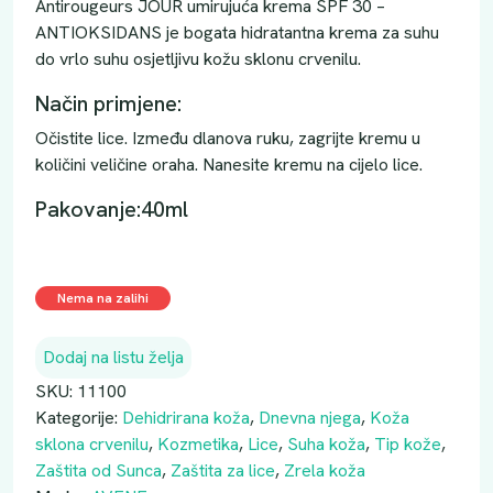
Antirougeurs JOUR umirujuća krema SPF 30 –
ANTIOKSIDANS je bogata hidratantna krema za suhu
do vrlo suhu osjetljivu kožu sklonu crvenilu.
Način primjene:
Očistite lice. Između dlanova ruku, zagrijte kremu u
količini veličine oraha. Nanesite kremu na cijelo lice.
Pakovanje:40ml
Nema na zalihi
Dodaj na listu želja
SKU:
11100
Kategorije:
Dehidrirana koža
,
Dnevna njega
,
Koža
sklona crvenilu
,
Kozmetika
,
Lice
,
Suha koža
,
Tip kože
,
Zaštita od Sunca
,
Zaštita za lice
,
Zrela koža