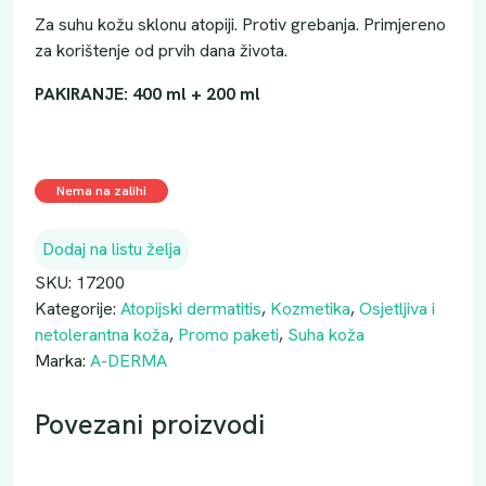
Za suhu kožu sklonu atopiji. Protiv grebanja. Primjereno
za korištenje od prvih dana života.
PAKIRANJE: 400 ml + 200 ml
Nema na zalihi
Dodaj na listu želja
SKU:
17200
Kategorije:
Atopijski dermatitis
,
Kozmetika
,
Osjetljiva i
netolerantna koža
,
Promo paketi
,
Suha koža
Marka:
A-DERMA
Povezani proizvodi