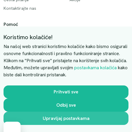
Kontaktirajte nas
Pomoć
Način plaćanja
Koristimo kolačiće!
Dostava
Na našoj web stranici koristimo kolačiće kako bismo osigurali
Povrati i otkazivanje
osnovne funkcionalnosti i pravilno funkcioniranje stranice.
Klikom na "Prihvati sve" pristajete na korištenje svih kolačića.
Uslovi kupovine
Međutim, možete upravljati svojim
postavkama kolačića
kako
biste dali kontrolirani pristanak.
Kontaktirajte nas
Slobodno nas kontaktirajte putem e-maila:
Prihvati sve
luprivpharm@luprivpharm.com
Odbij sve
Ova stranica je zaštićena reCAPTCHA sustavom
Upravljaj postavkama