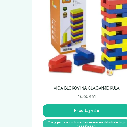
VIGA BLOKOVI NA SLAGANJE KULA
18.60
KM
Pročitaj više
Ovog proizvoda trenutno nema na skladištu te je
nedostupan.