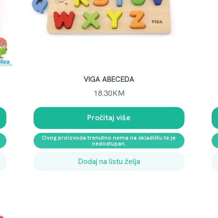
VIGA ABECEDA
18.30
KM
Pročitaj više
Ovog proizvoda trenutno nema na skladištu te je
nedostupan.
Dodaj na listu želja