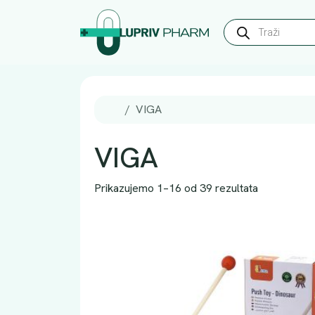
Skip to content
Skip to footer
P
r
o
d
u
c
t
s
Home
VIGA
s
e
a
VIGA
r
c
h
Prikazujemo 1–16 od 39 rezultata