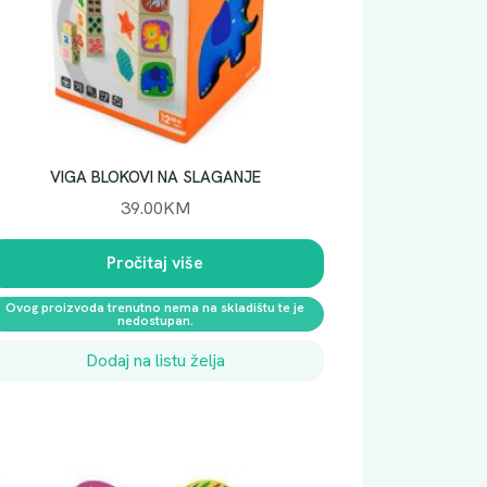
VIGA BLOKOVI NA SLAGANJE
39.00
KM
Pročitaj više
Ovog proizvoda trenutno nema na skladištu te je
nedostupan.
Dodaj na listu želja