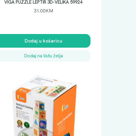
VIGA PUZZLE LEPTIR 3D-VELIKA 59924
31.00
KM
Dodaj u košaricu
Dodaj na listu želja