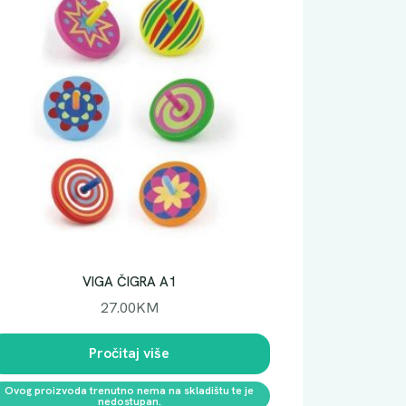
VIGA ČIGRA A1
27.00
KM
Pročitaj više
Ovog proizvoda trenutno nema na skladištu te je
nedostupan.