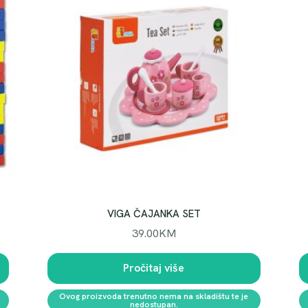
VIGA ČAJANKA SET
39.00
KM
Pročitaj više
Ovog proizvoda trenutno nema na skladištu te je
nedostupan.