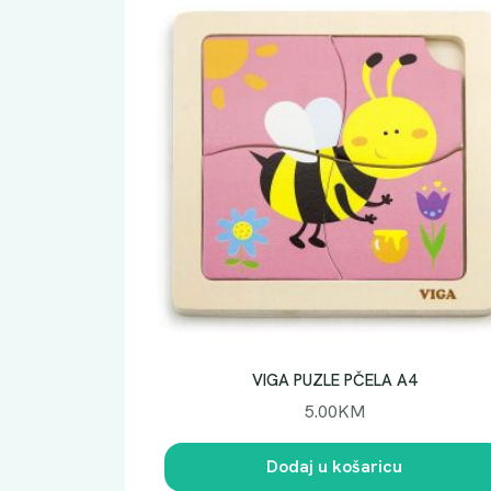
VIGA PUZLE PČELA A4
5.00
KM
Dodaj u košaricu