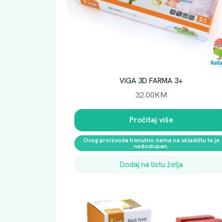
VIGA 3D FARMA 3+
32.00
KM
Pročitaj više
Ovog proizvoda trenutno nema na skladištu te je
nedostupan.
Dodaj na listu želja