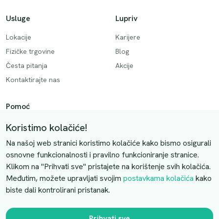
Usluge
Lupriv
Lokacije
Karijere
Fizičke trgovine
Blog
Česta pitanja
Akcije
Kontaktirajte nas
Pomoć
Način plaćanja
Koristimo kolačiće!
Dostava
Na našoj web stranici koristimo kolačiće kako bismo osigurali
Povrati i otkazivanje
osnovne funkcionalnosti i pravilno funkcioniranje stranice.
Klikom na "Prihvati sve" pristajete na korištenje svih kolačića.
Uslovi kupovine
Međutim, možete upravljati svojim
postavkama kolačića
kako
biste dali kontrolirani pristanak.
Kontaktirajte nas
Slobodno nas kontaktirajte putem e-maila:
Prihvati sve