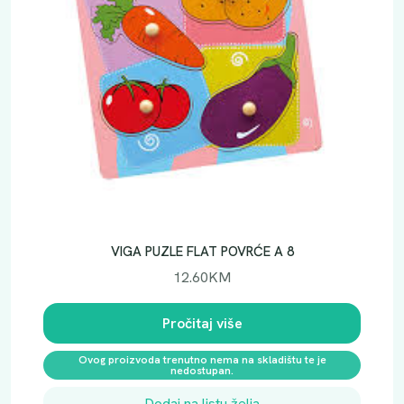
VIGA PUZLE FLAT POVRĆE A 8
12.60
KM
Pročitaj više
Ovog proizvoda trenutno nema na skladištu te je
nedostupan.
Dodaj na listu želja