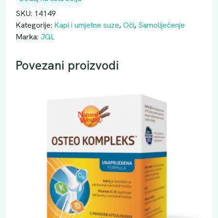
L
S
SKU:
14149
0
Kategorije:
Kapi i umjetne suze
,
Oči
,
Samoliječenje
,
Marka:
JGL
4
K
Povezani proizvodi
A
P
I
Z
A
O
Č
I
1
0
M
L
k