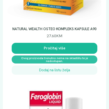
o
l
i
č
i
NATURAL WEALTH OSTEO KOMPLEKS KAPSULE A90
n
27.60
KM
a
Pročitaj više
Ovog proizvoda trenutno nema na skladištu te je
nedostupan.
Dodaj na listu želja