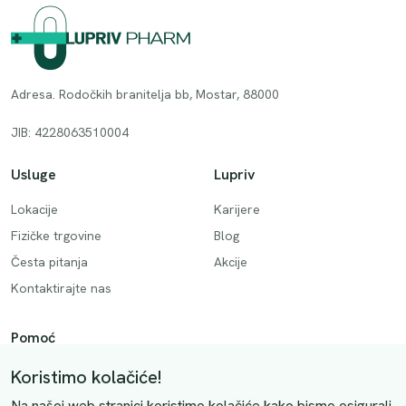
Adresa. Rodočkih branitelja bb, Mostar, 88000
JIB: 4228063510004
Usluge
Lupriv
Lokacije
Karijere
Fizičke trgovine
Blog
Česta pitanja
Akcije
Kontaktirajte nas
Pomoć
Način plaćanja
Koristimo kolačiće!
Dostava
Na našoj web stranici koristimo kolačiće kako bismo osigurali