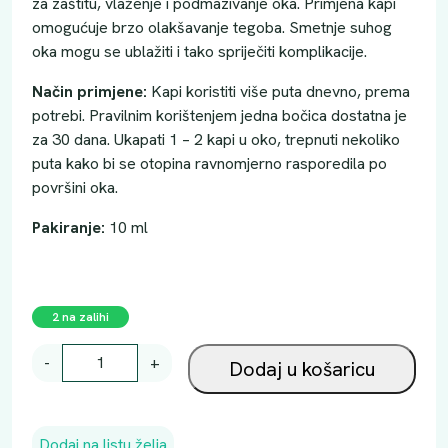
za zaštitu, vlaženje i podmazivanje oka. Primjena kapi
omogućuje brzo olakšavanje tegoba. Smetnje suhog
oka mogu se ublažiti i tako spriječiti komplikacije.
Način primjene:
Kapi koristiti više puta dnevno, prema
potrebi. Pravilnim korištenjem jedna bočica dostatna je
za 30 dana. Ukapati 1 – 2 kapi u oko, trepnuti nekoliko
puta kako bi se otopina ravnomjerno rasporedila po
površini oka.
Pakiranje:
10 ml
2 na zalihi
V
-
+
Dodaj u košaricu
I
Z
O
Dodaj na listu želja