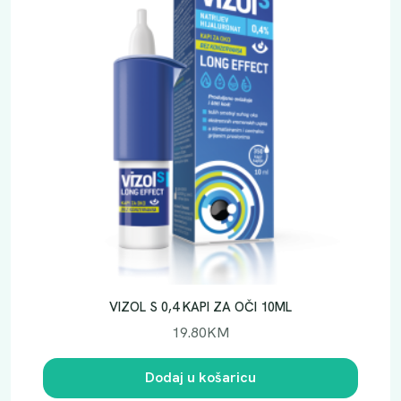
VIZOL S 0,4 KAPI ZA OČI 10ML
19.80
KM
Dodaj u košaricu