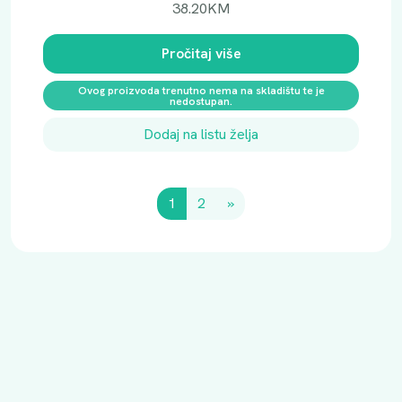
38.20
KM
Pročitaj više
Ovog proizvoda trenutno nema na skladištu te je
nedostupan.
Dodaj na listu želja
1
2
»