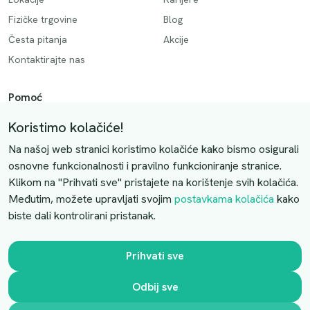
Fizičke trgovine
Blog
Česta pitanja
Akcije
Kontaktirajte nas
Pomoć
Način plaćanja
Koristimo kolačiće!
Dostava
Na našoj web stranici koristimo kolačiće kako bismo osigurali
Povrati i otkazivanje
osnovne funkcionalnosti i pravilno funkcioniranje stranice.
Klikom na "Prihvati sve" pristajete na korištenje svih kolačića.
Uslovi kupovine
Međutim, možete upravljati svojim
postavkama kolačića
kako
biste dali kontrolirani pristanak.
Kontaktirajte nas
Slobodno nas kontaktirajte putem e-maila:
Prihvati sve
luprivpharm@luprivpharm.com
Odbij sve
Ova stranica je zaštićena reCAPTCHA sustavom