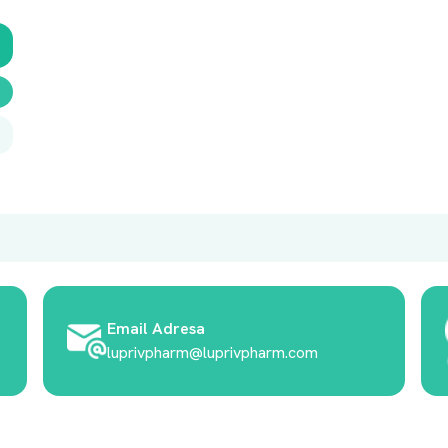
Email Adresa
luprivpharm@luprivpharm.com