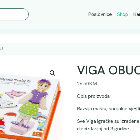
Poslovnice
Shop
Kar
U
VIGA OBUC
26.50
KM
Opis proizvoda:
Razvija maštu, socijalne vještin
Sve Viga igračke su izrađene 
djeci starijoj od 3 godine.