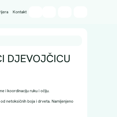
Wishlist
ijera
Kontakt
Cart
Account
I DJEVOJČICU
e i koordinaciju ruku i očiju.
od netoksičnih boja i drveta. Namijenjeno