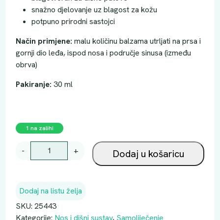
snažno djelovanje uz blagost za kožu
potpuno prirodni sastojci
Način primjene:
malu količinu balzama utrljati na prsa i
gornji dio leđa, ispod nosa i područje sinusa (između
obrva)
Pakiranje:
30 ml
1 na zalihi
P
-
+
Dodaj u košaricu
I
P
B
Dodaj na listu želja
R
O
SKU:
25443
N
Kategorije:
Nos i dišni sustav
,
Samoliječenje