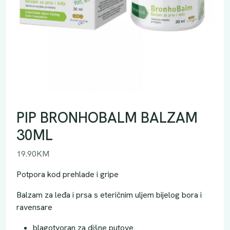
PIP BRONHOBALM BALZAM
30ML
19.90
KM
Potpora kod prehlade i gripe
Balzam za leđa i prsa s eteričnim uljem bijelog bora i
ravensare
blagotvoran za dišne putove