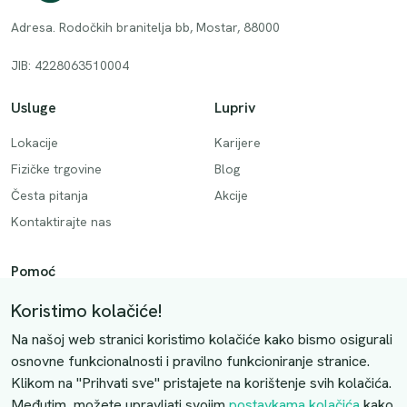
Adresa. Rodočkih branitelja bb, Mostar, 88000
JIB: 4228063510004
Usluge
Lupriv
Lokacije
Karijere
Fizičke trgovine
Blog
Česta pitanja
Akcije
Kontaktirajte nas
Pomoć
Način plaćanja
Koristimo kolačiće!
Dostava
Na našoj web stranici koristimo kolačiće kako bismo osigurali
Povrati i otkazivanje
osnovne funkcionalnosti i pravilno funkcioniranje stranice.
Klikom na "Prihvati sve" pristajete na korištenje svih kolačića.
Uslovi kupovine
Međutim, možete upravljati svojim
postavkama kolačića
kako