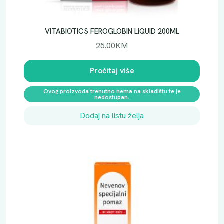
l
i
č
VITABIOTICS FEROGLOBIN LIQUID 200ML
i
25.00
KM
n
a
Pročitaj više
Ovog proizvoda trenutno nema na skladištu te je
nedostupan.
Dodaj na listu želja