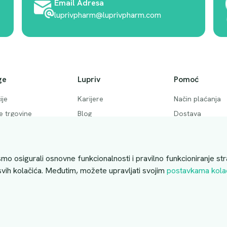
Email Adresa
luprivpharm@luprivpharm.com
ge
Lupriv
Pomoć
ije
Karijere
Način plaćanja
ke trgovine
Blog
Dostava
 pitanja
Akcije
Povrati i otkaziv
ktirajte nas
Uslovi kupovine
mo osigurali osnovne funkcionalnosti i pravilno funkcioniranje str
 svih kolačića. Međutim, možete upravljati svojim
postavkama kola