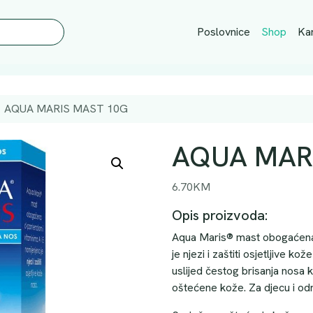
Poslovnice
Shop
Kar
AQUA MARIS MAST 10G
AQUA MAR
6.70
KM
Opis proizvoda:
Aqua Maris® mast obogaćena 
je njezi i zaštiti osjetljive k
uslijed čestog brisanja nosa 
oštećene kože. Za djecu i odr