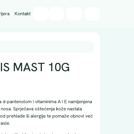
Wishlist
ijera
Kontakt
Cart
Account
IS MAST 10G
d-pantenolom i vitaminima A i E namijenjena
ože nosa. Sprječava oštećenja kože nastala
kod prehlade ili alergije te pomaže obnovi već
asle.