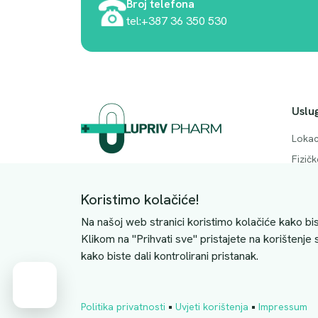
Broj telefona
tel:+387 36 350 530
Uslu
Lokac
Fizič
Adresa. Rodočkih branitelja bb, Mostar,
Česta
88000
Koristimo kolačiće!
Konta
JIB: 4228063510004
Na našoj web stranici koristimo kolačiće kako bis
Klikom na "Prihvati sve" pristajete na korištenje
kako biste dali kontrolirani pristanak.
Cart
•
•
Politika privatnosti
Uvjeti korištenja
Impressum