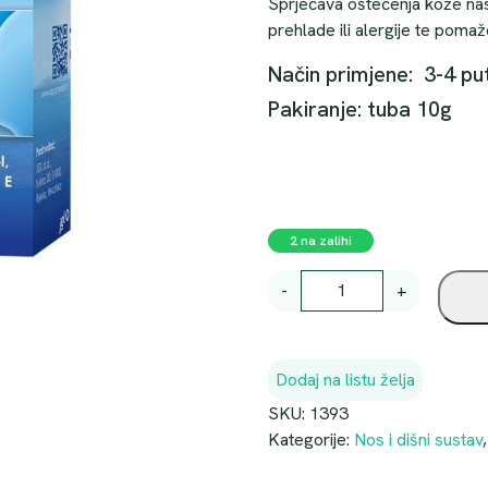
Sprječava oštećenja kože nas
prehlade ili alergije te poma
Način primjene: 3-4 p
Pakiranje: tuba 10g
2 na zalihi
A
-
+
Q
U
A
Dodaj na listu želja
M
A
SKU:
1393
R
Kategorije:
Nos i dišni sustav
I