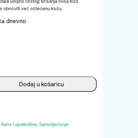
tala uslijed čestog brisanja nosa kod
že obnoviti već oštećenu kožu.
uta dnevno
Dodaj u košaricu
,
Rane i opekotine
,
Samoliječenje