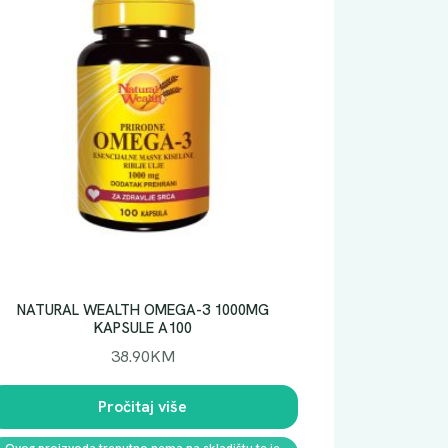
NATURAL WEALTH OMEGA-3 1000MG
KAPSULE A100
38.90
KM
Pročitaj više
Ovog proizvoda trenutno nema na skladištu te je