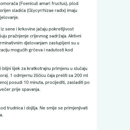
komorača (Foeniculi amari fructus), plod
orijen sladića (Glycyrrhizae radix) imaju
jelovanje.
iz sene i krkovine jačaju pokretljivost
uju pražnjenje crijevnog sadržaja. Aktivni
arminativnim djelovanjam zastupljeni su u
aciju mogućih grčeva i nadutosti kod
 biljni lijek za kratkotrajnu primjenu u slučaju
a). 1 odmjernu žličicu čaja preliti sa 200 ml
enoj posudi 10 minuta, procijediti, zasladiti po
večer prije spavanja.
 trudnica i dojilja. Ne smije se primjenjivati
a.