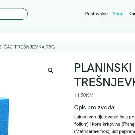
Poslovnice
Shop
Kar
KI ČAJ TREŠNJEVKA 75G
PLANINSKI
TREŠNJEV
11.50
KM
Opis proizvoda:
Laksativno djelovanje čaja p
folium) i kore krkovine (Frang
(Matricariae flos), list papr