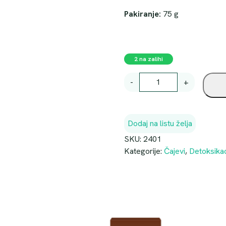
Pakiranje:
75 g
2 na zalihi
P
-
+
L
A
N
Dodaj na listu želja
I
N
SKU:
2401
S
Kategorije:
Čajevi
,
Detoksikac
K
I
Č
A
J
T