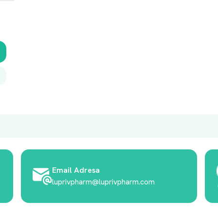
Email Adresa
luprivpharm@luprivpharm.com