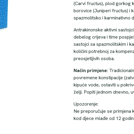
(Carvi fructus), plod gorkog 
borovice (Juniperi fructus) i k
spazmolitsko i karminativno d
Antrakinonske aktivni sastojci 
debelog crijeva i time pospješ
sastojci sa spazmolitskim i k
količini potrebnoj za kompenz
preosjetljivih osoba.
Način primjene:
Tradicionalni
povremene konstipacije (zatvor
kipuće vode, ostaviti u pokriv
želji. Popiti jednom dnevno, u
Upozorenje:
Ne preporučuje se primjena kod
kod djece mlađe od 12 godin