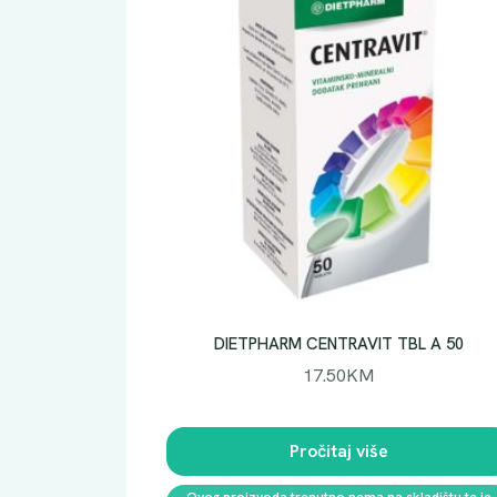
DIETPHARM CENTRAVIT TBL A 50
17.50
KM
Pročitaj više
Ovog proizvoda trenutno nema na skladištu te je