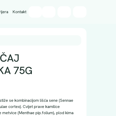
Wishlist
ijera
Kontakt
Cart
Account
 ČAJ
KA 75G
ostiže se kombinacijom lišća sene (Sennae
ulae cortex). Cvijet prave kamilice
ene metvice (Menthae pip.folium), plod kima