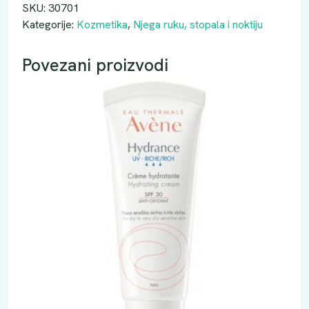
C
SKU:
30701
I
Kategorije:
Kozmetika
,
Njega ruku, stopala i noktiju
C
A
Povezani proizvodi
k
r
e
m
a
z
a
r
u
k
e
5
0
M
L