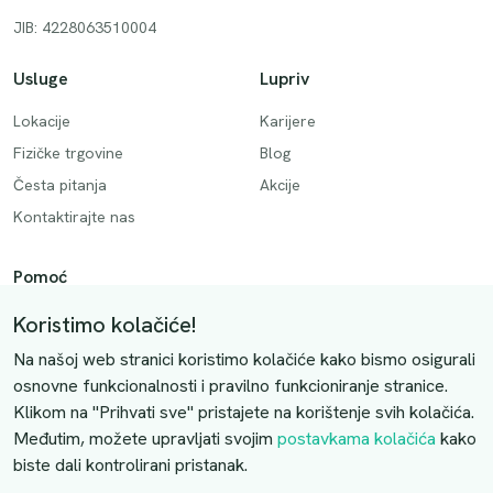
JIB: 4228063510004
Usluge
Lupriv
Lokacije
Karijere
Fizičke trgovine
Blog
Česta pitanja
Akcije
Kontaktirajte nas
Pomoć
Način plaćanja
Koristimo kolačiće!
Dostava
Na našoj web stranici koristimo kolačiće kako bismo osigurali
Povrati i otkazivanje
osnovne funkcionalnosti i pravilno funkcioniranje stranice.
Klikom na "Prihvati sve" pristajete na korištenje svih kolačića.
Uslovi kupovine
Međutim, možete upravljati svojim
postavkama kolačića
kako
biste dali kontrolirani pristanak.
Kontaktirajte nas