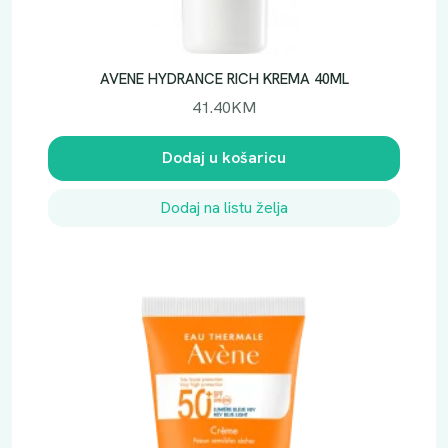
k
o
l
AVENE HYDRANCE RICH KREMA 40ML
i
41.40
KM
č
i
Dodaj u košaricu
n
a
Dodaj na listu želja