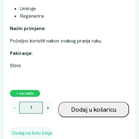
Umiruje
Regenerira
Način primjene:
Poželjno koristiti nakon svakog pranja ruku.
Pakiranje:
50ml
1 na zalihi
M
-
+
Dodaj u košaricu
E
L
E
Dodaj na listu želja
M