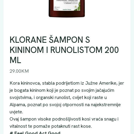
KLORANE ŠAMPON S
KININOM I RUNOLISTOM 200
ML
29.00
KM
Kora kininovca, stabla podrijetlom iz Južne Amerike, jer
je bogata kininom koji je poznat po svojim jačajućim
svojstvima, i organski runolist, cvijet koji raste u
Alpama, poznat po svojoj otpornosti na najekstremnije
uvjete.
Ovaj šampon visoke podnošljivosti kosi vraća snagu i
vitalnost te pomaže potaknuti rast kose.
# Feel Good Act Good