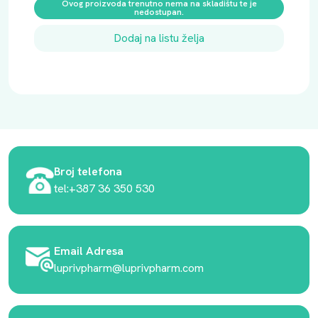
Ovog proizvoda trenutno nema na skladištu te je
nedostupan.
Dodaj na listu želja
Broj telefona
tel:+387 36 350 530
Email Adresa
luprivpharm@luprivpharm.com