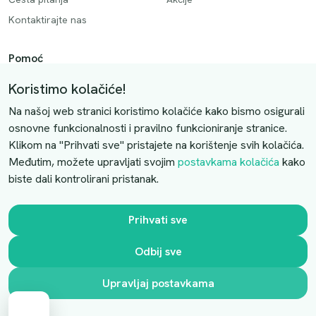
Kontaktirajte nas
Pomoć
Način plaćanja
Koristimo kolačiće!
Dostava
Na našoj web stranici koristimo kolačiće kako bismo osigurali
Povrati i otkazivanje
osnovne funkcionalnosti i pravilno funkcioniranje stranice.
Klikom na "Prihvati sve" pristajete na korištenje svih kolačića.
Uslovi kupovine
Međutim, možete upravljati svojim
postavkama kolačića
kako
biste dali kontrolirani pristanak.
Kontaktirajte nas
Slobodno nas kontaktirajte putem e-maila:
Prihvati sve
luprivpharm@luprivpharm.com
Odbij sve
Ova stranica je zaštićena reCAPTCHA sustavom
Upravljaj postavkama