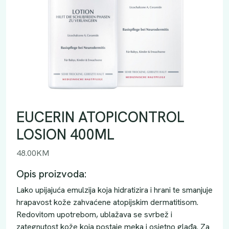
EUCERIN ATOPICONTROL
LOSION 400ML
48.00
KM
Opis proizvoda:
Lako upijajuća emulzija koja hidratizira i hrani te smanjuje
hrapavost kože zahvaćene atopijskim dermatitisom.
Redovitom upotrebom, ublažava se svrbež i
zategnutost kože koja postaje meka i osjetno glađa. Za