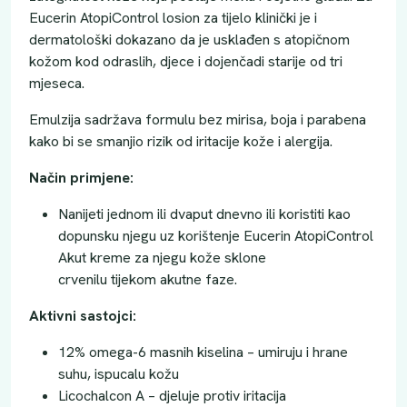
Eucerin AtopiControl losion za tijelo klinički je i
dermatološki dokazano da je usklađen s atopičnom
kožom kod odraslih, djece i dojenčadi starije od tri
mjeseca.
Emulzija sadržava formulu bez mirisa, boja i parabena
kako bi se smanjio rizik od iritacije kože i alergija.
Način primjene:
Nanijeti jednom ili dvaput dnevno ili koristiti kao
dopunsku njegu uz korištenje Eucerin AtopiControl
Akut kreme za njegu kože sklone
crvenilu tijekom akutne faze.
Aktivni sastojci:
12% omega-6 masnih kiselina – umiruju i hrane
suhu, ispucalu kožu
Licochalcon A – djeluje protiv iritacija