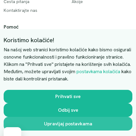
Česta pitanja
Akcije
Kontaktirajte nas
Pomoć
Način plaćanja
Koristimo kolačiće!
Dostava
Na našoj web stranici koristimo kolačiće kako bismo osigurali
Povrati i otkazivanje
osnovne funkcionalnosti i pravilno funkcioniranje stranice.
Klikom na "Prihvati sve" pristajete na korištenje svih kolačića.
Uslovi kupovine
Međutim, možete upravljati svojim
postavkama kolačića
kako
biste dali kontrolirani pristanak.
Kontaktirajte nas
Slobodno nas kontaktirajte putem e-maila:
Prihvati sve
luprivpharm@luprivpharm.com
Odbij sve
Ova stranica je zaštićena reCAPTCHA sustavom
Upravljaj postavkama