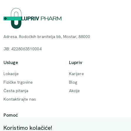
Adresa. Rodočkih branitelja bb, Mostar, 88000
JIB: 4228063510004
Usluge
Lupriv
Lokacije
Karijere
Fizičke trgovine
Blog
Česta pitanja
Akcije
Kontaktirajte nas
Pomoć
Način plaćanja
Koristimo kolačiće!