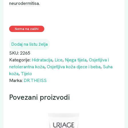
neurodermitisa.
Nema na zalihi
Dodaj na listu želja
SKU:
2265
Kategorije:
Hidratacija
,
Lice
,
Njega tijela
,
Osjetljiva i
netolerantna koža
,
Osjetljiva koža djece i beba
,
Suha
koža
,
Tijelo
Marka:
DR.THEISS
Povezani proizvodi