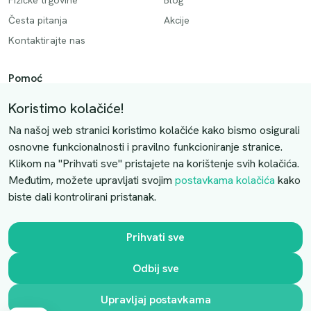
Fizičke trgovine
Blog
Česta pitanja
Akcije
Kontaktirajte nas
Pomoć
Način plaćanja
Koristimo kolačiće!
Dostava
Na našoj web stranici koristimo kolačiće kako bismo osigurali
Povrati i otkazivanje
osnovne funkcionalnosti i pravilno funkcioniranje stranice.
Klikom na "Prihvati sve" pristajete na korištenje svih kolačića.
Uslovi kupovine
Međutim, možete upravljati svojim
postavkama kolačića
kako
biste dali kontrolirani pristanak.
Kontaktirajte nas
Slobodno nas kontaktirajte putem e-maila:
Prihvati sve
luprivpharm@luprivpharm.com
Odbij sve
Ova stranica je zaštićena reCAPTCHA sustavom
Upravljaj postavkama