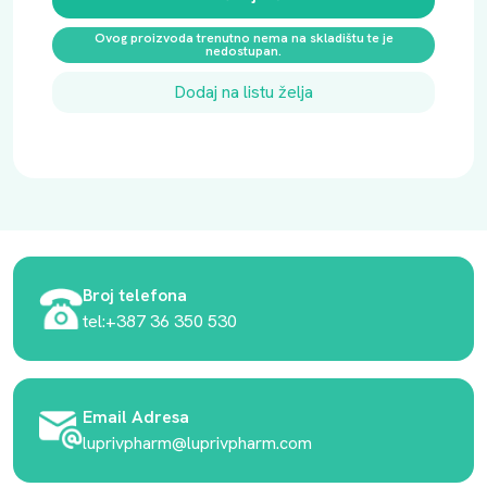
Ovog proizvoda trenutno nema na skladištu te je
nedostupan.
Dodaj na listu želja
Broj telefona
tel:+387 36 350 530
Email Adresa
luprivpharm@luprivpharm.com