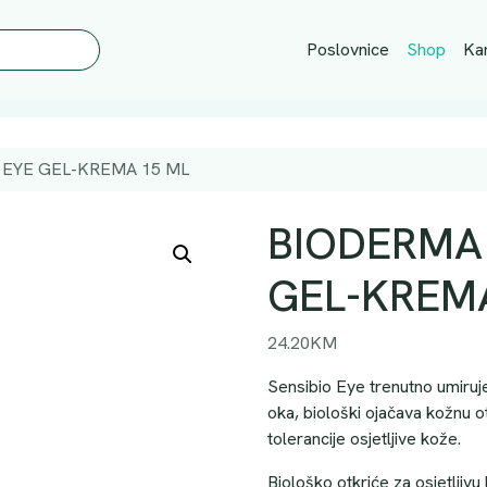
Poslovnice
Shop
Kar
 EYE GEL-KREMA 15 ML
BIODERMA 
GEL-KREMA
24.20
KM
Sensibio Eye trenutno umiruje o
oka, biološki ojačava kožnu o
tolerancije osjetljive kože.
Biološko otkriće za osjetljivu