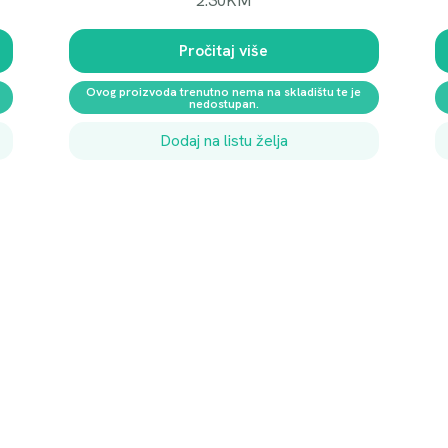
2.30
KM
Pročitaj više
Ovog proizvoda trenutno nema na skladištu te je
nedostupan.
Dodaj na listu želja