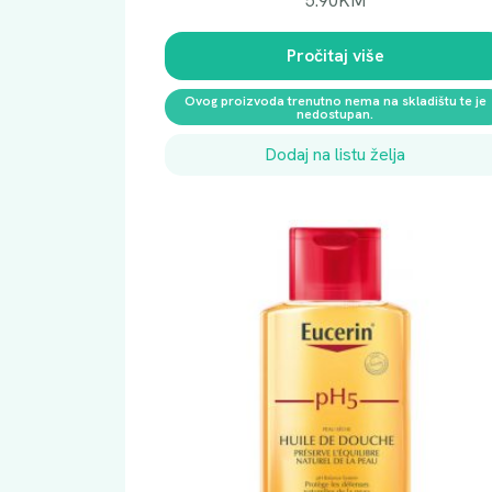
5.90
KM
Pročitaj više
Ovog proizvoda trenutno nema na skladištu te je
nedostupan.
Dodaj na listu želja