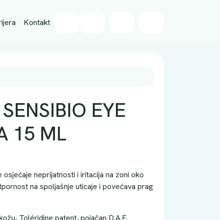
Wishlist
ijera
Kontakt
Cart
Account
SENSIBIO EYE
 15 ML
sjećaje neprijatnosti i iritacija na zoni oko
tpornost na spoljašnje uticaje i povećava prag
 kožu, Toléridine patent, pojačan D.A.F.