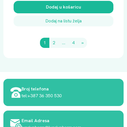
Dodaj u košaricu
Dodaj na listu želja
1
2
…
4
»
Broj telefona
tel:+387 36 350 530
Email Adresa