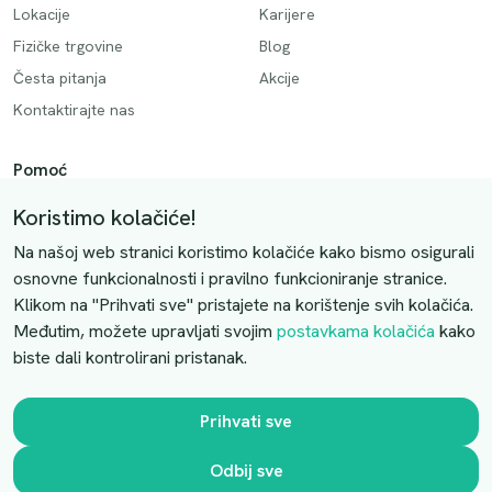
Lokacije
Karijere
Fizičke trgovine
Blog
Česta pitanja
Akcije
Kontaktirajte nas
Pomoć
Način plaćanja
Koristimo kolačiće!
Dostava
Na našoj web stranici koristimo kolačiće kako bismo osigurali
Povrati i otkazivanje
osnovne funkcionalnosti i pravilno funkcioniranje stranice.
Klikom na "Prihvati sve" pristajete na korištenje svih kolačića.
Uslovi kupovine
Međutim, možete upravljati svojim
postavkama kolačića
kako
biste dali kontrolirani pristanak.
Kontaktirajte nas
Slobodno nas kontaktirajte putem e-maila:
Prihvati sve
luprivpharm@luprivpharm.com
Odbij sve