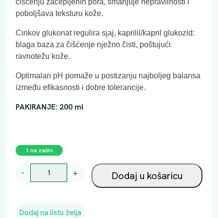
čišćenju začepljenih pora, smanjuje nepravilnosti i
poboljšava teksturu kože.
Cinkov glukonat regulira sjaj,
kaprilil/kapril glukozid:
blaga baza za čišćenje nježno čisti, poštujući
ravnotežu kože.
Optimalan pH pomaže u postizanju najboljeg balansa
između efikasnosti i dobre tolerancije.
PAKIRANJE: 200 ml
1 na zalihi
B
-
+
Dodaj u košaricu
I
O
D
Dodaj na listu želja
E