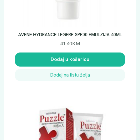
U
Š
A
V
I
AVENE HYDRANCE LEGERE SPF30 EMULZIJA 40ML
G
41.40
KM
E
L
Dodaj u košaricu
2
0
Dodaj na listu želja
0
M
L
k
o
l
i
č
i