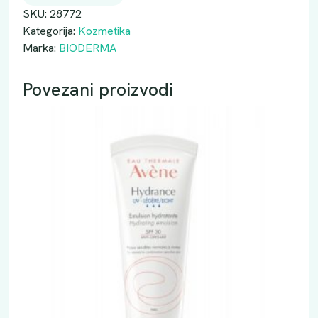
R
SKU:
28772
M
Kategorija:
Kozmetika
A
Marka:
BIODERMA
S
E
Povezani proizvodi
B
I
U
M
A
K
T
I
V
P
J
E
N