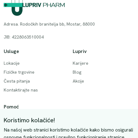
Adresa. Rodočkih branitelja bb, Mostar, 88000
JIB: 4228063510004
Usluge
Lupriv
Lokacije
Karijere
Fizičke trgovine
Blog
Česta pitanja
Akcije
Kontaktirajte nas
Pomoć
Način plaćanja
Koristimo kolačiće!
Dostava
Na našoj web stranici koristimo kolačiće kako bismo osigurali
Povrati i otkazivanje
osnovne funkcionalnosti i pravilno funkcioniranje stranice.