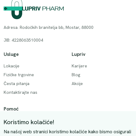
Adresa. Rodočkih branitelja bb, Mostar, 88000
JIB: 4228063510004
Usluge
Lupriv
Lokacije
Karijere
Fizičke trgovine
Blog
Česta pitanja
Akcije
Kontaktirajte nas
Pomoć
Način plaćanja
Koristimo kolačiće!
Dostava
Na našoj web stranici koristimo kolačiće kako bismo osigurali