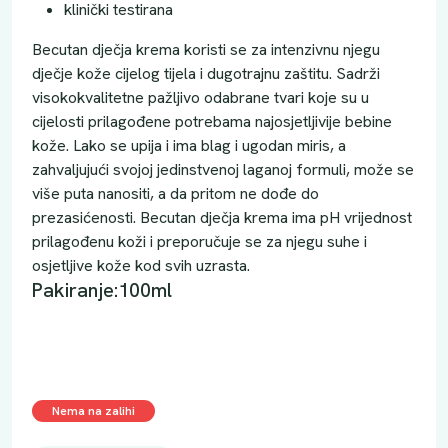
klinički testirana
Becutan dječja krema koristi se za intenzivnu njegu
dječje kože cijelog tijela i dugotrajnu zaštitu. Sadrži
visokokvalitetne pažljivo odabrane tvari koje su u
cijelosti prilagođene potrebama najosjetljivije bebine
kože. Lako se upija i ima blag i ugodan miris, a
zahvaljujući svojoj jedinstvenoj laganoj formuli, može se
više puta nanositi, a da pritom ne dođe do
prezasićenosti. Becutan dječja krema ima pH vrijednost
prilagođenu koži i preporučuje se za njegu suhe i
osjetljive kože kod svih uzrasta.
Pakiranje:100ml
Nema na zalihi