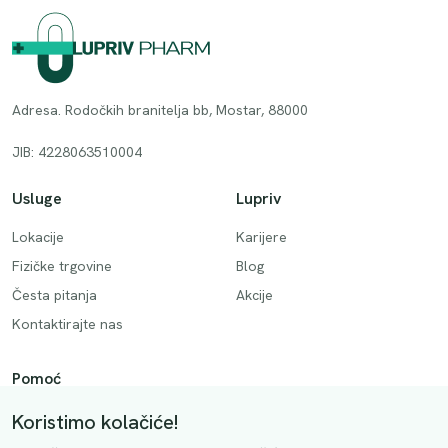
Adresa. Rodočkih branitelja bb, Mostar, 88000
JIB: 4228063510004
Usluge
Lupriv
Lokacije
Karijere
Fizičke trgovine
Blog
Česta pitanja
Akcije
Kontaktirajte nas
Pomoć
Način plaćanja
Koristimo kolačiće!
Dostava