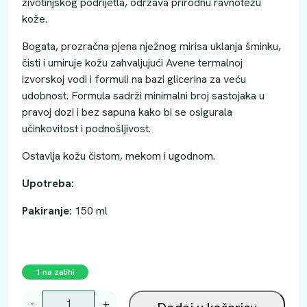
životinjskog podrijetla, održava prirodnu ravnotežu
kože.
Bogata, prozračna pjena nježnog mirisa uklanja šminku,
čisti i umiruje kožu zahvaljujući Avene termalnoj
izvorskoj vodi i formuli na bazi glicerina za veću
udobnost. Formula sadrži minimalni broj sastojaka u
pravoj dozi i bez sapuna kako bi se osigurala
učinkovitost i podnošljivost.
Ostavlja kožu čistom, mekom i ugodnom.
Upotreba:
Pakiranje:
150 ml
1 na zalihi
A
-
+