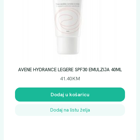
1
5
0
m
l
k
o
l
i
AVENE HYDRANCE LEGERE SPF30 EMULZIJA 40ML
č
41.40
KM
i
n
Dodaj u košaricu
a
Dodaj na listu želja