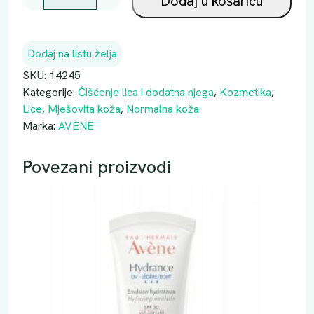
Dodaj u košaricu
v
e
n
Dodaj na listu želja
e
P
SKU:
14245
j
Kategorije:
Čišćenje lica i dodatna njega
,
Kozmetika
,
e
Lice
,
Mješovita koža
,
Normalna koža
n
Marka:
AVENE
a
z
Povezani proizvodi
a
č
i
š
ć
e
n
j
e