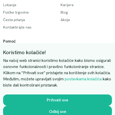
Lokacije
Karijere
Fizičke trgovine
Blog
Česta pitanja
Akcije
Kontaktirajte nas
Pomoć
Način plaćanja
Koristimo kolačiće!
Dostava
Na našoj web stranici koristimo kolačiće kako bismo osigurali
Povrati i otkazivanje
osnovne funkcionalnosti i pravilno funkcioniranje stranice.
Klikom na "Prihvati sve" pristajete na korištenje svih kolačića.
Uslovi kupovine
Međutim, možete upravljati svojim
postavkama kolačića
kako
biste dali kontrolirani pristanak.
Kontaktirajte nas
Slobodno nas kontaktirajte putem e-maila:
Prihvati sve
luprivpharm@luprivpharm.com
Odbij sve