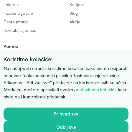
Lokacije
Karijere
Fizičke trgovine
Blog
Česta pitanja
Akcije
Kontaktirajte nas
Pomoć
Način plaćanja
Koristimo kolačiće!
Dostava
Na našoj web stranici koristimo kolačiće kako bismo osigurali
Povrati i otkazivanje
osnovne funkcionalnosti i pravilno funkcioniranje stranice.
Klikom na "Prihvati sve" pristajete na korištenje svih kolačića.
Uslovi kupovine
Međutim, možete upravljati svojim
postavkama kolačića
kako
biste dali kontrolirani pristanak.
Kontaktirajte nas
Slobodno nas kontaktirajte putem e-maila:
Prihvati sve
luprivpharm@luprivpharm.com
Odbij sve