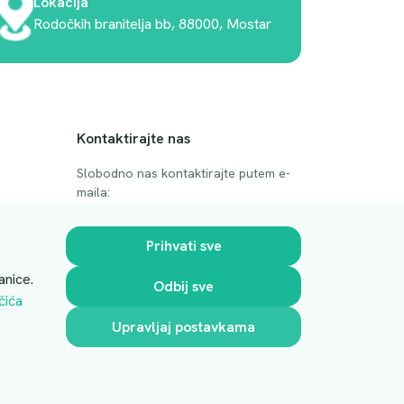
Lokacija
Rodočkih branitelja bb, 88000, Mostar
Kontaktirajte nas
Slobodno nas kontaktirajte putem e-
maila:
anje
luprivpharm@luprivpharm.com
Prihvati sve
Ova stranica je zaštićena reCAPTCHA
anice.
Odbij sve
sustavom
čića
Upravljaj postavkama