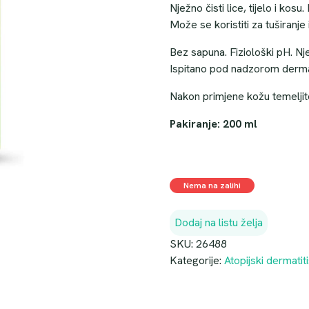
Nježno čisti lice, tijelo i kosu
Može se koristiti za tuširanje 
Bez sapuna. Fiziološki pH. Nj
Ispitano pod nadzorom dermat
Nakon primjene kožu temeljito
Pakiranje: 200 ml
Nema na zalihi
Dodaj na listu želja
SKU:
26488
Kategorije:
Atopijski dermatit