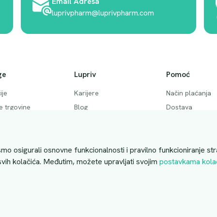
Email Adresa
luprivpharm@luprivpharm.com
ge
Lupriv
Pomoć
ije
Karijere
Način plaćanja
ke trgovine
Blog
Dostava
 pitanja
Akcije
Povrati i otkaziv
ktirajte nas
Uslovi kupovine
mo osigurali osnovne funkcionalnosti i pravilno funkcioniranje str
 svih kolačića. Međutim, možete upravljati svojim
postavkama kola