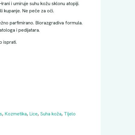
. Hrani i umiruje suhu kožu sklonu atopiji.
ili kupanje. Ne peče za oči.
ežno parfimirano. Biorazgradiva formula.
ologa i pedijatara.
 isprati.
is
,
Kozmetika
,
Lice
,
Suha koža
,
Tijelo