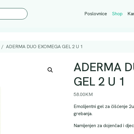
Poslovnice
Shop
Kar
ADERMA DUO EXOMEGA GEL 2 U 1
ADERMA D
GEL 2 U 1
58.00
KM
Emolijentni gel za čišćenje 2u
grebanja.
Namijenjen za dojenčad i djec