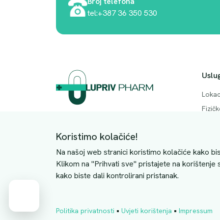
Broj telefona
tel:+387 36 350 530
Uslu
Lokac
Fizič
Adresa. Rodočkih branitelja bb, Mostar,
Česta
88000
Koristimo kolačiće!
Konta
JIB: 4228063510004
Na našoj web stranici koristimo kolačiće kako bis
Klikom na "Prihvati sve" pristajete na korištenje
kako biste dali kontrolirani pristanak.
Cart
•
•
Politika privatnosti
Uvjeti korištenja
Impressum