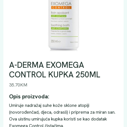
A-DERMA EXOMEGA
CONTROL KUPKA 250ML
35.70
KM
Opis proizvoda:
Umiruje nadražaj suhe kože sklone atopiji
(novorođenčad, djeca, odrasli) i priprema za miran san.
Ova uistinu umirujuća kupka koristi se kao dodatak
Exomega Control čistačima.