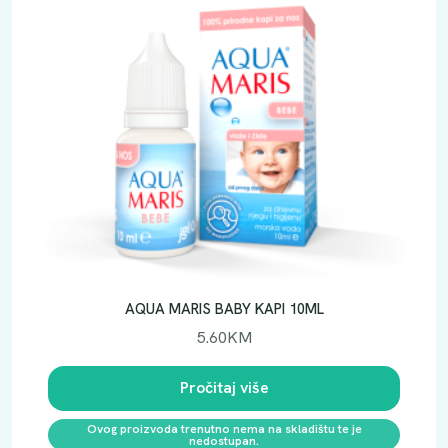
AQUA MARIS BABY KAPI 10ML
5.60
KM
Pročitaj više
Ovog proizvoda trenutno nema na skladištu te je
nedostupan.