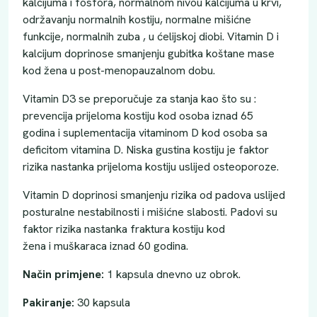
kalcijuma i fosfora, normalnom nivou kalcijuma u krvi,
održavanju normalnih kostiju, normalne mišićne
funkcije, normalnih zuba , u ćelijskoj diobi. Vitamin D i
kalcijum doprinose smanjenju gubitka koštane mase
kod žena u post-menopauzalnom dobu.
Vitamin D3 se preporučuje za stanja kao što su :
prevencija prijeloma kostiju kod osoba iznad 65
godina i suplementacija vitaminom D kod osoba sa
deficitom vitamina D. Niska gustina kostiju je faktor
rizika nastanka prijeloma kostiju uslijed osteoporoze.
Vitamin D doprinosi smanjenju rizika od padova uslijed
posturalne nestabilnosti i mišićne slabosti. Padovi su
faktor rizika nastanka fraktura kostiju kod
žena i muškaraca iznad 60 godina.
Način primjene:
1 kapsula dnevno uz obrok.
Pakiranje:
30 kapsula