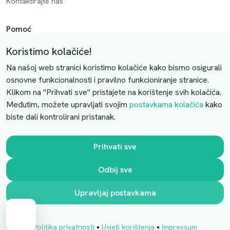
Kontaktirajte nas
Pomoć
Način plaćanja
Koristimo kolačiće!
Dostava
Na našoj web stranici koristimo kolačiće kako bismo osigurali
Povrati i otkazivanje
osnovne funkcionalnosti i pravilno funkcioniranje stranice.
Klikom na "Prihvati sve" pristajete na korištenje svih kolačića.
Uslovi kupovine
Međutim, možete upravljati svojim
postavkama kolačića
kako
biste dali kontrolirani pristanak.
Kontaktirajte nas
Slobodno nas kontaktirajte putem e-maila:
Prihvati sve
luprivpharm@luprivpharm.com
Odbij sve
Ova stranica je zaštićena reCAPTCHA sustavom
Upravljaj postavkama
•
•
Politika privatnosti
Uvjeti korištenja
Impressum