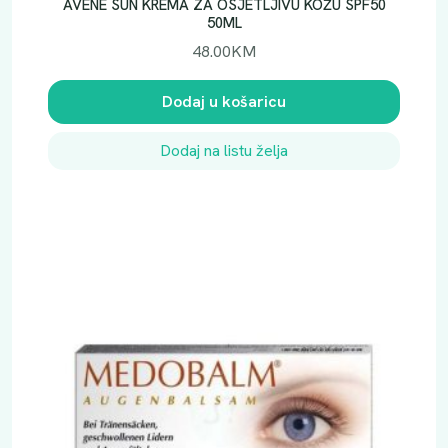
AVENE SUN KREMA ZA OSJETLJIVU KOŽU SPF50
č
50ML
i
48.00
KM
n
a
Dodaj u košaricu
Dodaj na listu želja