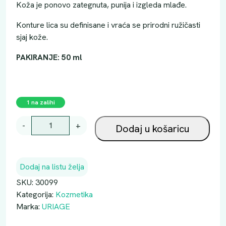
Koža je ponovo zategnuta, punija i izgleda mlađe.
Konture lica su definisane i vraća se prirodni ružičasti
sjaj kože.
PAKIRANJE: 50 ml
1 na zalihi
U
-
+
Dodaj u košaricu
R
I
A
Dodaj na listu želja
G
E
SKU:
30099
A
Kategorija:
Kozmetika
G
Marka:
URIAGE
E