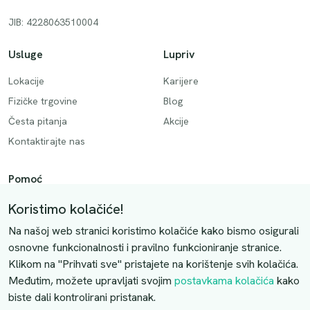
JIB: 4228063510004
Usluge
Lupriv
Lokacije
Karijere
Fizičke trgovine
Blog
Česta pitanja
Akcije
Kontaktirajte nas
Pomoć
Način plaćanja
Koristimo kolačiće!
Dostava
Na našoj web stranici koristimo kolačiće kako bismo osigurali
Povrati i otkazivanje
osnovne funkcionalnosti i pravilno funkcioniranje stranice.
Klikom na "Prihvati sve" pristajete na korištenje svih kolačića.
Uslovi kupovine
Međutim, možete upravljati svojim
postavkama kolačića
kako
biste dali kontrolirani pristanak.
Kontaktirajte nas