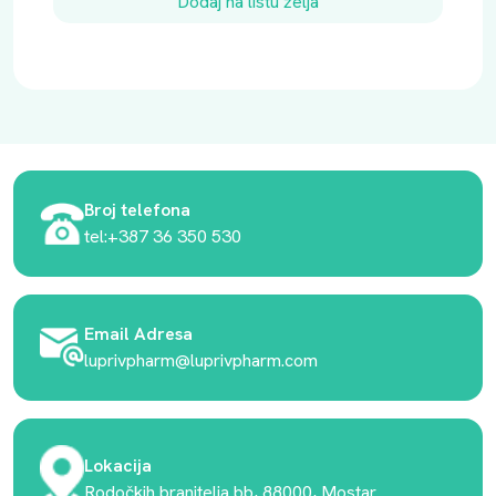
Dodaj na listu želja
Broj telefona
tel:+387 36 350 530
Email Adresa
luprivpharm@luprivpharm.com
Lokacija
Rodočkih branitelja bb, 88000, Mostar