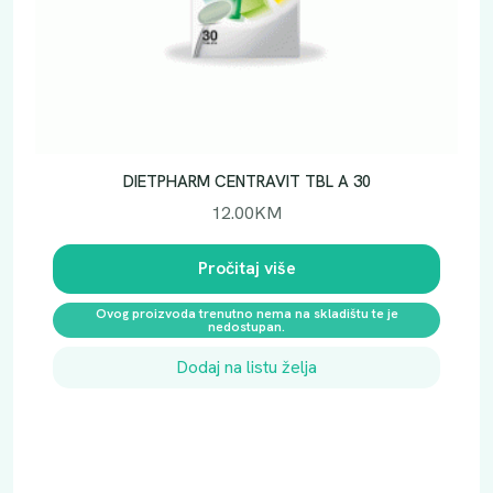
2
4
k
o
l
i
č
DIETPHARM CENTRAVIT TBL A 30
i
12.00
KM
n
a
Pročitaj više
Ovog proizvoda trenutno nema na skladištu te je
nedostupan.
Dodaj na listu želja