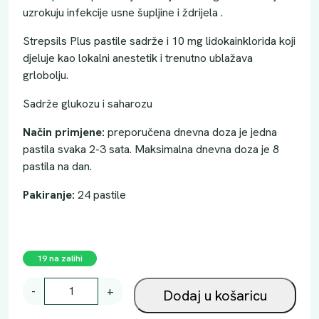
uzrokuju infekcije usne šupljine i ždrijela .
Strepsils Plus pastile sadrže i 10 mg lidokainklorida koji
djeluje kao lokalni anestetik i trenutno ublažava
grlobolju.
Sadrže glukozu i saharozu
Način primjene:
preporučena dnevna doza je jedna
pastila svaka 2-3 sata. Maksimalna dnevna doza je 8
pastila na dan.
Pakiranje:
24 pastile
19 na zalihi
S
-
+
Dodaj u košaricu
T