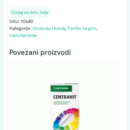
R
E
Dodaj na listu želja
P
S
SKU:
10680
I
Kategorije:
Grlobolja i kašalj
,
Pastile za grlo
,
L
Samoliječenje
S
P
Povezani proizvodi
L
U
S
P
A
S
T
I
L
E
A