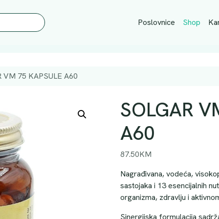
Poslovnice
Shop
Kar
 VM 75 KAPSULE A60
SOLGAR V
A60
87.50
KM
Nagrađivana, vodeća, visokop
sastojaka i 13 esencijalnih nu
organizma, zdravlju i aktivnom
Sinergijska formulacija sadrž