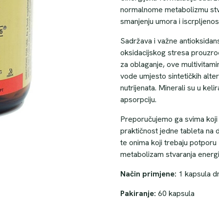
normalnome metabolizmu stvar
smanjenju umora i iscrpljenos
Sadržava i važne antioksidanse
oksidacijskog stresa prouzro
za oblaganje, ove multivitami
vode umjesto sintetičkih alte
nutrijenata. Minerali su u kel
apsorpciju.
Preporučujemo ga svima koji 
praktičnost jedne tableta na
te onima koji trebaju potporu 
metabolizam stvaranja energi
Način primjene:
1 kapsula d
Pakiranje:
60 kapsula