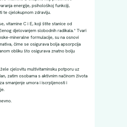
anja energije, psihološkoj funkciji,
ti te cjelokupnom zdravlju.
, vitamine C i E, koji štite stanice od
čenog djelovanjem slobodnih radikala.* Tvari
nske-mineralne formulacije, su na osnovi
rnativa, čime se osigurava bolja apsorpcija
iranom obliku što osigurava znatno bolju
žele cjelovitu multivitaminsku potporu uz
 dan, zatim osobama s aktivnim načinom života
za smanjenje umora i iscrpljenosti i
je.
nevno.