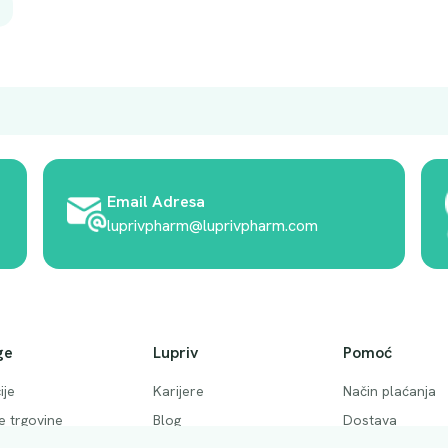
Email Adresa
luprivpharm@luprivpharm.com
ge
Lupriv
Pomoć
ije
Karijere
Način plaćanja
ke trgovine
Blog
Dostava