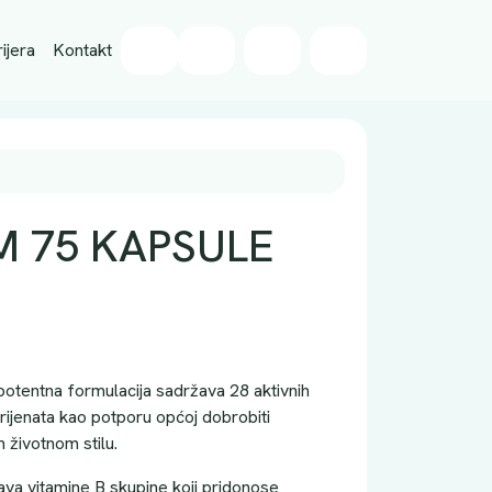
Wishlist
ijera
Kontakt
Cart
Account
M 75 KAPSULE
otentna formulacija sadržava 28 aktivnih
trijenata kao potporu općoj dobrobiti
 životnom stilu.
ava vitamine B skupine koji pridonose