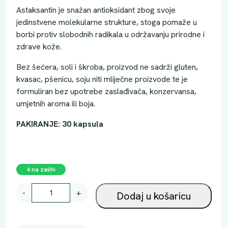
Astaksantin je snažan antioksidant zbog svoje
jedinstvene molekularne strukture, stoga pomaže u
borbi protiv slobodnih radikala u održavanju prirodne i
zdrave kože.
Bez šećera, soli i škroba, proizvod ne sadrži gluten,
kvasac, pšenicu, soju niti mliječne proizvode te je
formuliran bez upotrebe zaslađivača, konzervansa,
umjetnih aroma ili boja.
PAKIRANJE: 30 kapsula
4 na zalihi
S
-
+
Dodaj u košaricu
O
L
G