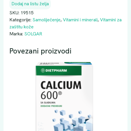
Dodaj na listu želja
A
R
SKU:
19515
A
Kategorije:
Samoliječenje
,
Vitamini i minerali
,
Vitamini za
S
zaštitu kože
T
Marka:
SOLGAR
A
K
Povezani proizvodi
S
A
N
T
I
N
5
M
G
A
3