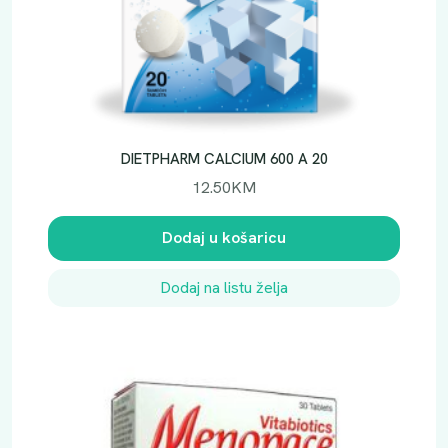
0
k
o
l
i
č
i
DIETPHARM CALCIUM 600 A 20
n
12.50
KM
a
Dodaj u košaricu
Dodaj na listu želja