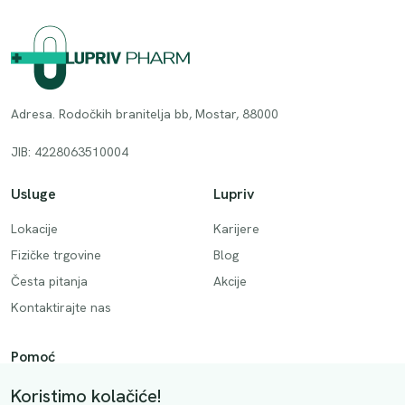
Adresa. Rodočkih branitelja bb, Mostar, 88000
JIB: 4228063510004
Usluge
Lupriv
Lokacije
Karijere
Fizičke trgovine
Blog
Česta pitanja
Akcije
Kontaktirajte nas
Pomoć
Način plaćanja
Koristimo kolačiće!