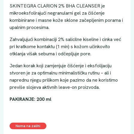
SKINTEGRA CLARION 2% BHA CLEANSER je
mikroeksfolirajući negranularni gel za čišćenje
kombinirane i masne kože sklone začepljenim porama i
upalnim procesima.
Zahvaljujući kombinaciji 2% salicilne kiseline i cinka već
pri kratkome kontaktu (1 min) s kožom učinkovito
otklanja višak sebuma i odčepljuje pore.
Jedan korak koji zamjenjuje čišćenje i eksfolijaciju
stvoren je za optimalnu minimalističku rutinu – ali i
naprednu njegu prilikom koje pazimo da ne koristimo
previše slojeva aktivnih leave-on proizvoda.
PAKIRANJE: 200 ml
Nema na zalihi