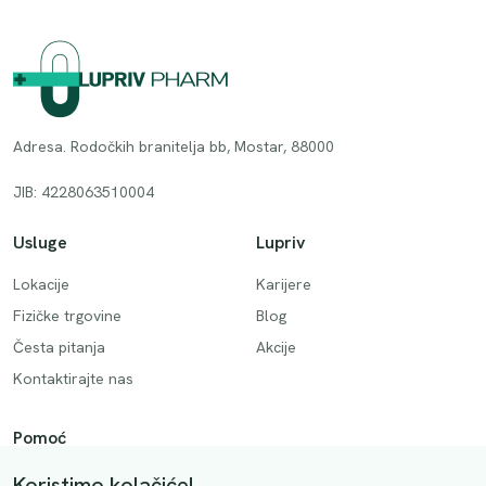
Adresa. Rodočkih branitelja bb, Mostar, 88000
JIB: 4228063510004
Usluge
Lupriv
Lokacije
Karijere
Fizičke trgovine
Blog
Česta pitanja
Akcije
Kontaktirajte nas
Pomoć
Način plaćanja
Koristimo kolačiće!