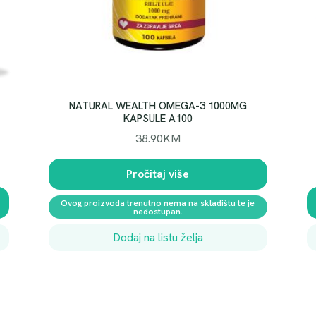
A
J
A
1
5
0
M
NATURAL WEALTH OMEGA-3 1000MG
KAPSULE A100
L
k
38.90
KM
o
l
Pročitaj više
i
Ovog proizvoda trenutno nema na skladištu te je
č
nedostupan.
i
Dodaj na listu želja
n
a