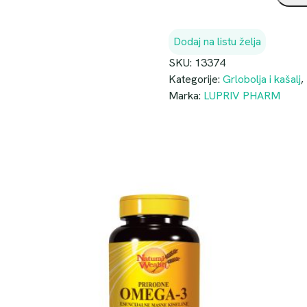
R
U
Dodaj na listu želja
P
O
SKU:
13374
D
Kategorije:
Grlobolja i kašalj
,
I
Marka:
LUPRIV PHARM
S
L
A
N
D
S
K
O
G
L
I
Š