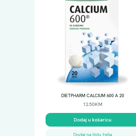
DIETPHARM CALCIUM 600 A 20
12.50
KM
Dodaj u košaricu
Dodaj na listu želja