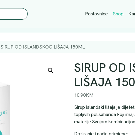
Poslovnice
Shop
Kar
SIRUP OD ISLANDSKOG LIŠAJA 150ML
SIRUP OD 
LIŠAJA 15
10.90
KM
Sirup islandski lišaja je dijet
topljivih polisaharida koji ima
materije.Svojom kombinacijom 
Doziranje i način primjene: