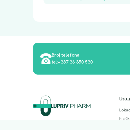
Broj telefona
tel:+387 36 350 530
Uslu
Lokac
Fizič
Adresa. Rodočkih branitelja bb, Mostar,
Česta