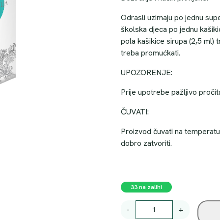
Odrasli uzimaju po jednu supen
školska djeca po jednu kašikic
pola kašikice sirupa (2,5 ml) 
treba promućkati.
UPOZORENJE:
Prije upotrebe pažljivo pročit
ČUVATI:
Proizvod čuvati na temperatu
dobro zatvoriti.
33 na zalihi
S
-
+
I