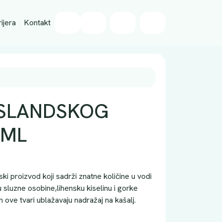
Wishlist
ijera
Kontakt
Cart
Account
ISLANDSKOG
0ML
etski proizvod koji sadrži znatne količine u vodi
ju sluzne osobine,lihensku kiselinu i gorke
ove tvari ublažavaju nadražaj na kašalj.