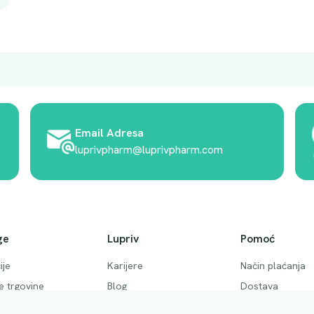
Email Adresa
luprivpharm@luprivpharm.com
ge
Lupriv
Pomoć
ije
Karijere
Način plaćanja
ke trgovine
Blog
Dostava
 pitanja
Akcije
Povrati i otkaziv