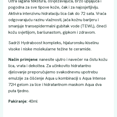
Ultra lagana tekstura, osvježavajuća, brzo upijajuća i
pogodna za sve tipove kože, čak i za najosjetljiviju.
Aktivira intenzivnu hidrataciju lica čak do 72 sata. Vraća
odgovarajuću razinu vlažnosti, jača kožnu barijeru i
smanjuje transepidermalni gubitak vode (TEWL), čineći
kožu svjetlijom, baršunastom, gipkom i zdravom.
Sadrži Hydraboost kompleks, hijaluronsku kiselinu
visoke i niske molekularne težine te ceramide.
Način
primjene
: nanesite ujutro i navečer na čistu kožu
lica, vrata i dekoltea. Za učinkovito hidratantno
djelovanje preporučujemo svakodnevnu upotrebu
emulzije za čišćenje Aqua u kombinaciji s Aqua Intense
72H gelom za lice i hidratantnom maskom Aqua dva
puta tjedno.
Pakiranje:
40ml