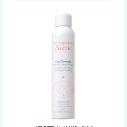
o
l
i
č
i
n
a