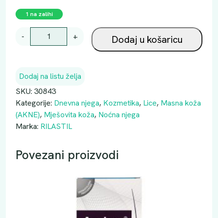
1 na zalihi
R
-
+
Dodaj u košaricu
I
L
A
Dodaj na listu želja
S
T
SKU:
30843
I
Kategorije:
Dnevna njega
,
Kozmetika
,
Lice
,
Masna koža
L
(AKNE)
,
Mješovita koža
,
Noćna njega
A
Marka:
RILASTIL
Q
U
Povezani proizvodi
A
I
N
T
E