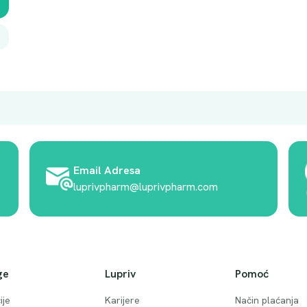
Email Adresa
luprivpharm@luprivpharm.com
ge
Lupriv
Pomoć
ije
Karijere
Način plaćanja