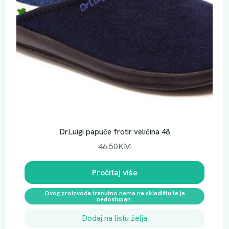
Dr.Luigi papuče frotir veličina 48
46.50
KM
Pročitaj više
Ovog proizvoda trenutno nema na skladištu te je
nedostupan.
Dodaj na listu želja