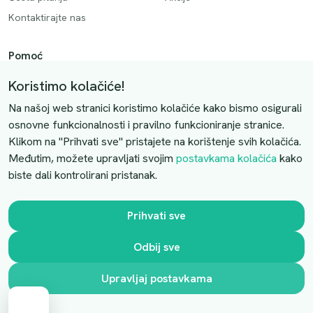
Kontaktirajte nas
Pomoć
Način plaćanja
Koristimo kolačiće!
Dostava
Na našoj web stranici koristimo kolačiće kako bismo osigurali
Povrati i otkazivanje
osnovne funkcionalnosti i pravilno funkcioniranje stranice.
Klikom na "Prihvati sve" pristajete na korištenje svih kolačića.
Uslovi kupovine
Međutim, možete upravljati svojim
postavkama kolačića
kako
biste dali kontrolirani pristanak.
Kontaktirajte nas
Slobodno nas kontaktirajte putem e-maila:
Prihvati sve
luprivpharm@luprivpharm.com
Odbij sve
Ova stranica je zaštićena reCAPTCHA sustavom
Upravljaj postavkama