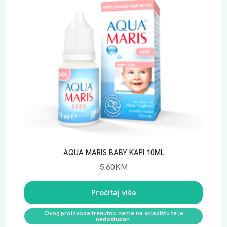
Č
I
1
0
M
L
k
o
l
i
č
i
n
AQUA MARIS BABY KAPI 10ML
a
5.60
KM
Pročitaj više
Ovog proizvoda trenutno nema na skladištu te je
nedostupan.