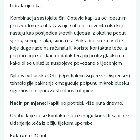
hidrataciju oka.
Kombinacija sastojaka čini Optavid kapi za oči idealnim
proizvodom za ublažavanje suhoće i crvenila oka koji
nastaju kao posljedica štetnih utjecaja iz okoline poput
vjetra, suhog zraka, sunca i sl. Prikladne su za osobe
koje dugo rade na računalu ili koriste kontaktne leće, a
preporučuju se i kao dodatak terapiji protiv glaukoma
kako bi se ublažile nuspojave povezane s liječenjem.
Njihova vrhunska OSD (Ophthalmic Squeeze Dispenser)
tehnologija pakiranja omogućuje potpunu mikrobiološku
sigurnost i osigurava sterilnost otopine.
Način primjene:
Kapiti po potrebi, više puta dnevno.
Osobe koje nose kontaktne leće mogu koristiti kapi bez
uklanjanja leća iz očiju tijekom uporabe.
Pakiranje:
10 ml