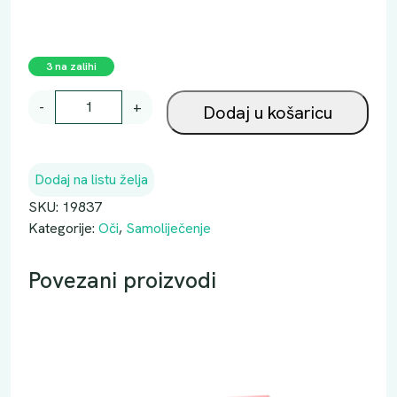
3 na zalihi
O
-
+
Dodaj u košaricu
P
T
A
Dodaj na listu želja
V
I
SKU:
19837
D
Kategorije:
Oči
,
Samoliječenje
K
A
Povezani proizvodi
P
I
Z
A
O