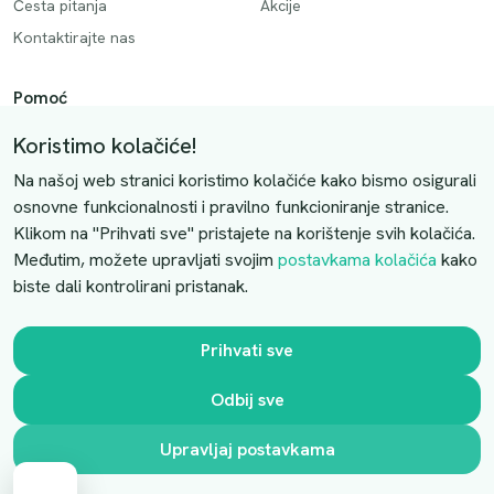
Česta pitanja
Akcije
Kontaktirajte nas
Pomoć
Način plaćanja
Koristimo kolačiće!
Dostava
Na našoj web stranici koristimo kolačiće kako bismo osigurali
Povrati i otkazivanje
osnovne funkcionalnosti i pravilno funkcioniranje stranice.
Klikom na "Prihvati sve" pristajete na korištenje svih kolačića.
Uslovi kupovine
Međutim, možete upravljati svojim
postavkama kolačića
kako
biste dali kontrolirani pristanak.
Kontaktirajte nas
Slobodno nas kontaktirajte putem e-maila:
Prihvati sve
luprivpharm@luprivpharm.com
Odbij sve
Ova stranica je zaštićena reCAPTCHA sustavom
Upravljaj postavkama