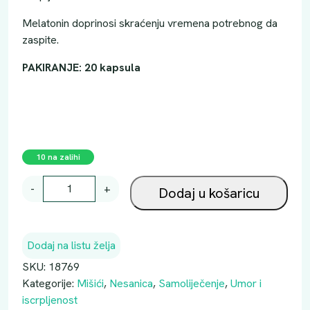
Melatonin doprinosi skraćenju vremena potrebnog da
zaspite.
PAKIRANJE: 20 kapsula
10 na zalihi
M
-
+
Dodaj u košaricu
A
G
N
Dodaj na listu želja
E
Z
SKU:
18769
I
Kategorije:
Mišići
,
Nesanica
,
Samoliječenje
,
Umor i
J
iscrpljenost