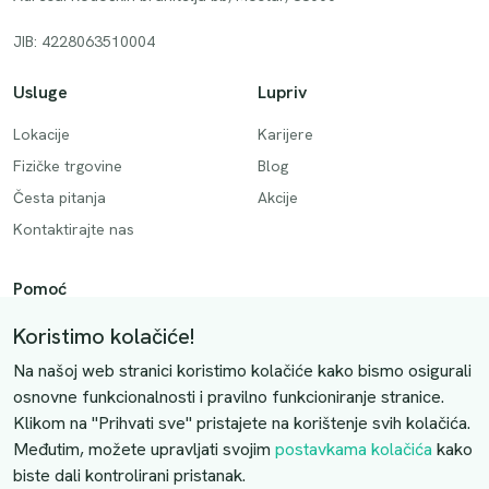
JIB: 4228063510004
Usluge
Lupriv
Lokacije
Karijere
Fizičke trgovine
Blog
Česta pitanja
Akcije
Kontaktirajte nas
Pomoć
Način plaćanja
Koristimo kolačiće!
Dostava
Na našoj web stranici koristimo kolačiće kako bismo osigurali
Povrati i otkazivanje
osnovne funkcionalnosti i pravilno funkcioniranje stranice.
Klikom na "Prihvati sve" pristajete na korištenje svih kolačića.
Uslovi kupovine
Međutim, možete upravljati svojim
postavkama kolačića
kako
biste dali kontrolirani pristanak.
Kontaktirajte nas