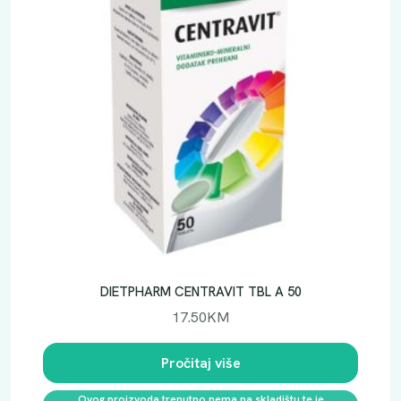
DIETPHARM CENTRAVIT TBL A 50
17.50
KM
Pročitaj više
Ovog proizvoda trenutno nema na skladištu te je