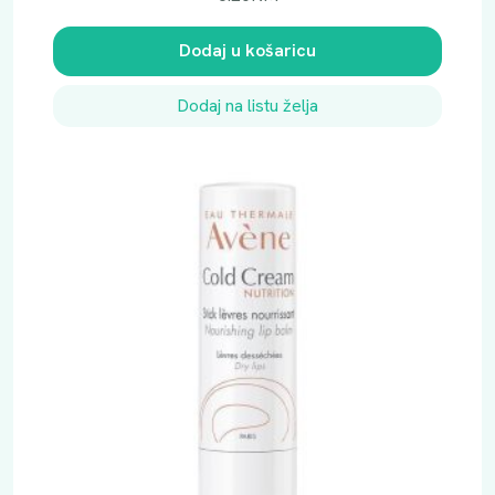
L
k
Dodaj u košaricu
o
l
Dodaj na listu želja
i
č
i
n
a