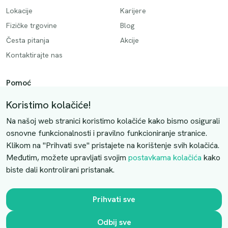
Lokacije
Karijere
Fizičke trgovine
Blog
Česta pitanja
Akcije
Kontaktirajte nas
Pomoć
Način plaćanja
Koristimo kolačiće!
Dostava
Na našoj web stranici koristimo kolačiće kako bismo osigurali
Povrati i otkazivanje
osnovne funkcionalnosti i pravilno funkcioniranje stranice.
Klikom na "Prihvati sve" pristajete na korištenje svih kolačića.
Uslovi kupovine
Međutim, možete upravljati svojim
postavkama kolačića
kako
biste dali kontrolirani pristanak.
Kontaktirajte nas
Slobodno nas kontaktirajte putem e-maila:
Prihvati sve
luprivpharm@luprivpharm.com
Odbij sve