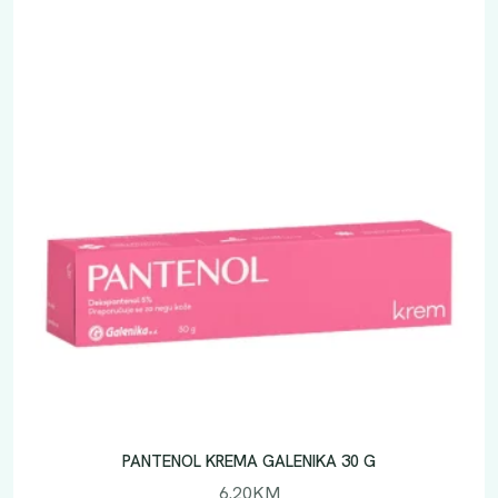
Y
D
R
A
P
H
A
S
E
H
A
R
I
C
H
5
0
PANTENOL KREMA GALENIKA 30 G
M
6.20
KM