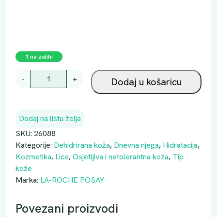
1 na zalihi
L
-
+
Dodaj u košaricu
A
R
O
Dodaj na listu želja
C
H
SKU:
26088
E
Kategorije:
Dehidrirana koža
,
Dnevna njega
,
Hidratacija
,
P
Kozmetika
,
Lice
,
Osjetljiva i netolerantna koža
,
Tip
O
kože
S
Marka:
LA-ROCHE POSAY
A
Y
Povezani proizvodi
H