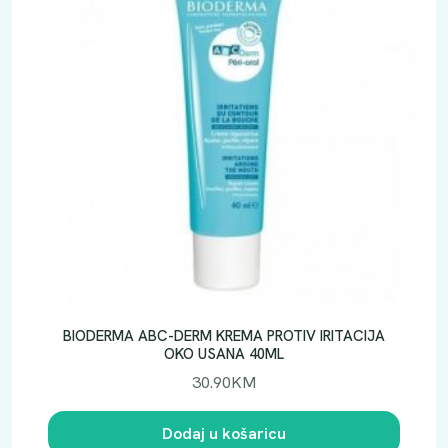
N
I
L
P
A
L
M
I
T
A
T
O
M
5
BIODERMA ABC-DERM KREMA PROTIV IRITACIJA
0
OKO USANA 40ML
G
30.90
KM
k
o
Dodaj u košaricu
l