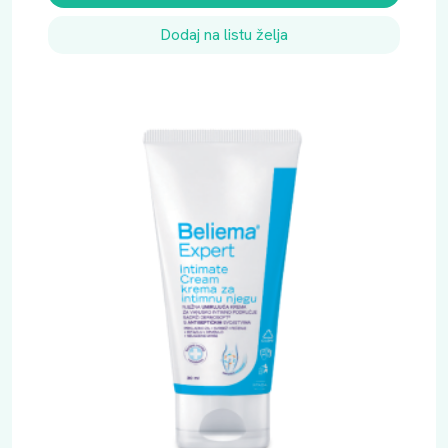
i
Dodaj na listu želja
č
i
n
a