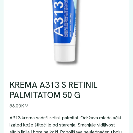
KREMA A313 S RETINIL
PALMITATOM 50 G
56.00
KM
A313 krema sadrži retinil palmitat. Održava mladalački
izgled kože štiteći je od starenja. Smanjuje vidljivost
sitnih linija i bora na koži. Poboljšava neujednačenu boju,