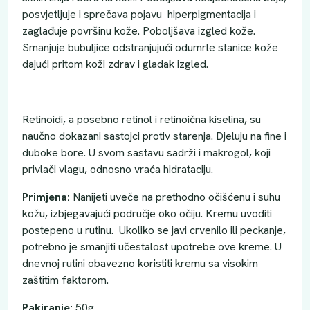
posvjetljuje i sprečava pojavu hiperpigmentacija i
zaglađuje površinu kože. Poboljšava izgled kože.
Smanjuje bubuljice odstranjujući odumrle stanice kože
dajući pritom koži zdrav i gladak izgled.
Retinoidi, a posebno retinol i retinoična kiselina, su
naučno dokazani sastojci protiv starenja. Djeluju na fine i
duboke bore. U svom sastavu sadrži i makrogol, koji
privlači vlagu, odnosno vraća hidrataciju.
Primjena:
Nanijeti uveče na prethodno očišćenu i suhu
kožu, izbjegavajući područje oko očiju. Kremu uvoditi
postepeno u rutinu. Ukoliko se javi crvenilo ili peckanje,
potrebno je smanjiti učestalost upotrebe ove kreme. U
dnevnoj rutini obavezno koristiti kremu sa visokim
zaštitim faktorom.
Pakiranje:
50g