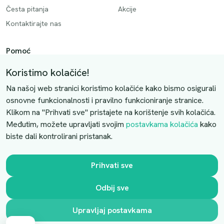
Česta pitanja
Akcije
Kontaktirajte nas
Pomoć
Način plaćanja
Koristimo kolačiće!
Dostava
Na našoj web stranici koristimo kolačiće kako bismo osigurali
Povrati i otkazivanje
osnovne funkcionalnosti i pravilno funkcioniranje stranice.
Klikom na "Prihvati sve" pristajete na korištenje svih kolačića.
Uslovi kupovine
Međutim, možete upravljati svojim
postavkama kolačića
kako
biste dali kontrolirani pristanak.
Kontaktirajte nas
Slobodno nas kontaktirajte putem e-maila:
Prihvati sve
luprivpharm@luprivpharm.com
Odbij sve
Ova stranica je zaštićena reCAPTCHA sustavom
Upravljaj postavkama