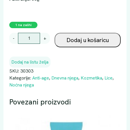
1 na zalihi
K
-
+
Dodaj u košaricu
R
E
M
Dodaj na listu želja
A
A
SKU:
30303
3
Kategorije:
Anti-age
,
Dnevna njega
,
Kozmetika
,
Lice
,
1
Noćna njega
3
S
Povezani proizvodi
R
E
T
I