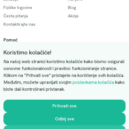
Fizičke trgovine
Blog
Česta pitanja
Akcije
Kontaktirajte nas
Pomoć
Način plaćanja
Koristimo kolačiće!
Dostava
Na našoj web stranici koristimo kolačiće kako bismo osigurali
Povrati i otkazivanje
osnovne funkcionalnosti i pravilno funkcioniranje stranice.
Klikom na "Prihvati sve" pristajete na korištenje svih kolačića.
Uslovi kupovine
Međutim, možete upravljati svojim
postavkama kolačića
kako
biste dali kontrolirani pristanak.
Kontaktirajte nas
Slobodno nas kontaktirajte putem e-maila:
Prihvati sve
luprivpharm@luprivpharm.com
Odbij sve
Ova stranica je zaštićena reCAPTCHA sustavom