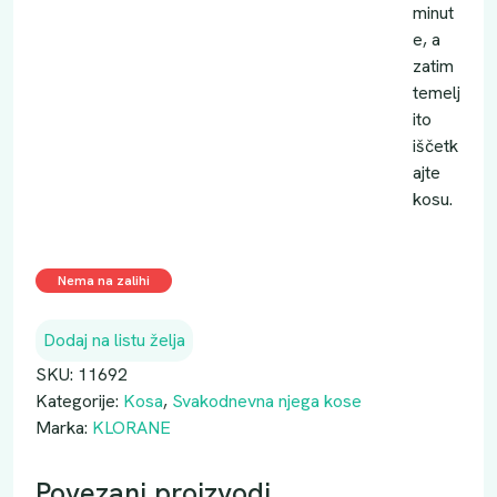
minut
e, a
zatim
temelj
ito
iščetk
ajte
kosu.
Nema na zalihi
Dodaj na listu želja
SKU:
11692
Kategorije:
Kosa
,
Svakodnevna njega kose
Marka:
KLORANE
Povezani proizvodi