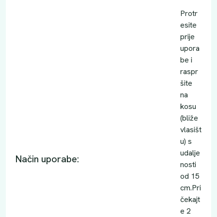
Protr
esite
prije
upora
be i
raspr
šite
na
kosu
(bliže
vlasišt
u) s
udalje
Način uporabe:
nosti
od 15
cm.Pri
čekajt
e 2